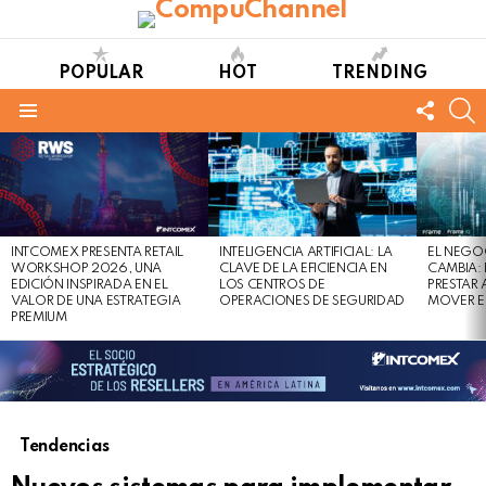
POPULAR
HOT
TRENDING
FOLL
S
US
Menu
LATEST
STORIES
INTCOMEX PRESENTA RETAIL
INTELIGENCIA ARTIFICIAL: LA
EL NEGO
WORKSHOP 2026, UNA
CLAVE DE LA EFICIENCIA EN
CAMBIA:
EDICIÓN INSPIRADA EN EL
LOS CENTROS DE
PRESTAR
VALOR DE UNA ESTRATEGIA
OPERACIONES DE SEGURIDAD
MOVER E
PREMIUM
Tendencias