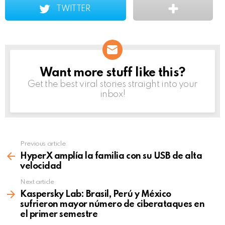
TWITTER
Want more stuff like this?
NEWSLETTER
Get the best viral stories straight into your
inbox!
Previous article
See
more
HyperX amplía la familia con su USB de alta
velocidad
Next article
Kaspersky Lab: Brasil, Perú y México
sufrieron mayor número de ciberataques en
el primer semestre