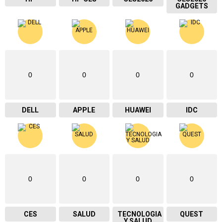
GADGETS
0
0
0
0
DELL
APPLE
HUAWEI
IDC
0
0
0
0
CES
SALUD
TECNOLOGIA
QUEST
Y SALUD