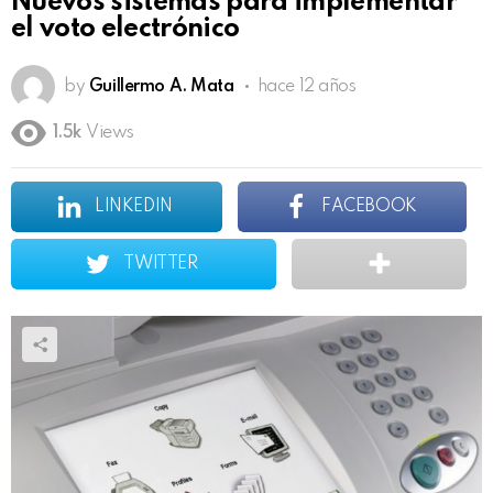
Nuevos sistemas para implementar
el voto electrónico
by
Guillermo A. Mata
hace 12 años
1.5k
Views
LINKEDIN
FACEBOOK
TWITTER