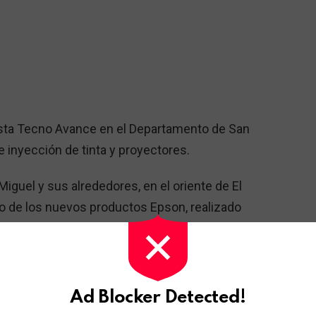
ista Tecno Avance en el Departamento de San
inyección de tinta y proyectores.
Miguel y sus alrededores, en el oriente de El
to de los nuevos productos Epson, realizado
 Avance, mayorista local de computación.
 septiembre “Epson a través de Tecno
n las características de los nuevos modelos
Ad Blocker Detected!
 y el multifuncional CX5600; y los