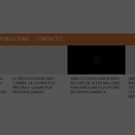
PUBLICIDAD
CONTACTO
Not
Click
to
Safe
view
LA
EL NEGOCIO BANCARIO
ÁBACO LOGRA UNA RONDA
LIB
For
this
N
CAMBIA: DE GANAR POR
RÉCORD DE US$53 MILLONES
RED
Work
post
PRESTAR A GANAR POR
PARA IMPULSAR A LAS PYMES
TE
DAD
MOVER EL DINERO
DE CENTROAMÉRICA
CE
REP