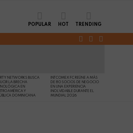
POPULAR
HOT
TRENDING
FOLLOW
SEARCH
LOGIN
US
ERTY NETWORKS BUSCA
INTCOMEX FC REÚNE A MÁS
UCIR LA BRECHA
DE 80 SOCIOS DE NEGOCIO
CNOLÓGICA EN
EN UNA EXPERIENCIA
NTROAMÉRICA Y
INOLVIDABLE DURANTE EL
ÚBLICA DOMINICANA
MUNDIAL 2026