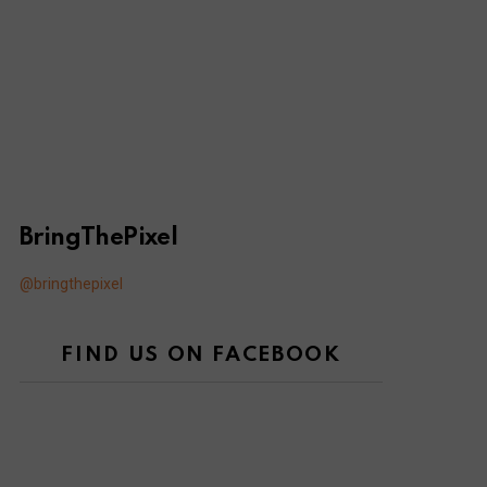
BringThePixel
@bringthepixel
FIND US ON FACEBOOK