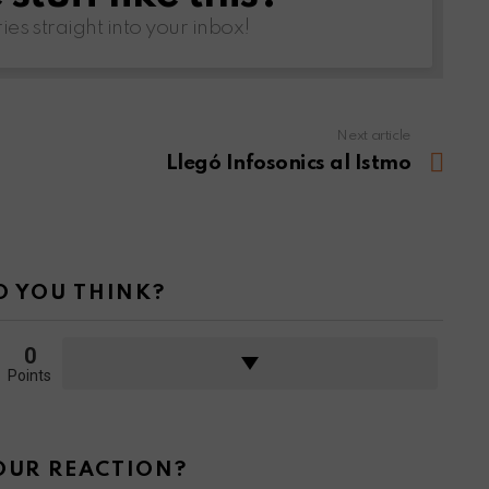
ries straight into your inbox!
Next article
Llegó Infosonics al Istmo
 YOU THINK?
0
Points
OUR REACTION?