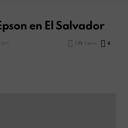
pson en El Salvador
Commen
3 pm
1.9k
Views
4