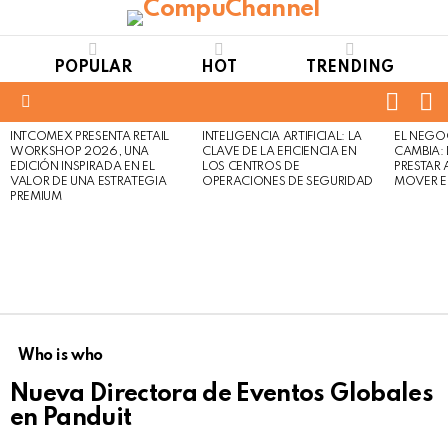
POPULAR
HOT
TRENDING
FOLL
S
US
Menu
INTCOMEX PRESENTA RETAIL
INTELIGENCIA ARTIFICIAL: LA
EL NEGO
LATEST
WORKSHOP 2026, UNA
CLAVE DE LA EFICIENCIA EN
CAMBIA:
STORIES
EDICIÓN INSPIRADA EN EL
LOS CENTROS DE
PRESTAR
VALOR DE UNA ESTRATEGIA
OPERACIONES DE SEGURIDAD
MOVER E
PREMIUM
Who is who
Nueva Directora de Eventos Globales
en Panduit