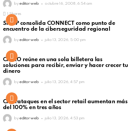
by
editor web
octubre 16, 2008, 6:54 am
1
Shares
Not Safe For Work
SISAP consolida CONNECT como punto de
Click to view this post
encuentro de la ciberseguridad regional
by
editor web
julio 13, 2026, 5:00 pm
Not Safe For Work
CiNKO reúne en una sola billetera las
Click to view this post
soluciones para recibir, enviar y hacer crecer tu
dinero
by
editor web
julio 13, 2026, 4:57 pm
Ciberataques en el sector retail aumentan más
del 100% en tres años
by
editor web
julio 13, 2026, 4:53 pm