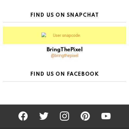
FIND US ON SNAPCHAT
BringThePixel
@bringthepixel
FIND US ON FACEBOOK
facebook
twitter
instagram
pinterest
youtube