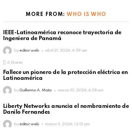
MORE FROM:
WHO IS WHO
IEEE-Latinoamérica reconoce trayectoria de
Ingeniera de Panamá
by
editor web
abril 21, 2026, 6:59 am
6
Shares
Fallece un pionero de la protección eléctrica en
Latinoamérica
by
Guillermo A. Mata
marzo 10, 2026, 6:58 am
Liberty Networks anuncia el nombramiento de
Danilo Fernandes
by
editor web
marzo 5, 2026, 12:01 pm