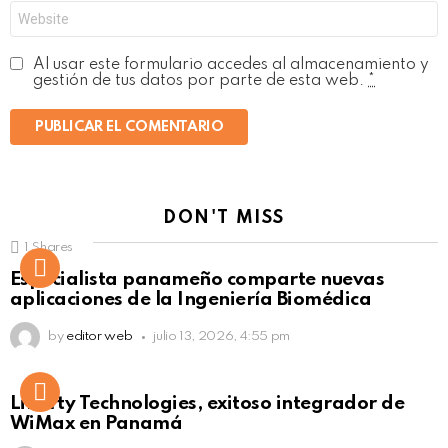
Web
Al usar este formulario accedes al almacenamiento y
gestión de tus datos por parte de esta web.
*
DON'T MISS
1
Shares
Not Safe For Work
Especialista panameño comparte nuevas
Click to view this post
aplicaciones de la Ingeniería Biomédica
by
editor web
julio 13, 2026, 4:55 pm
Liberty Technologies, exitoso integrador de
WiMax en Panamá