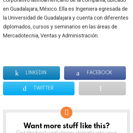
en Guadalajara, México. Ella es Ingeniera egresada de
la Universidad de Guadalajara y cuenta con diferentes
diplomados, cursos y seminarios en las áreas de
Mercadotecnia, Ventas y Administración.
LINKEDIN
FACEBOOK
TWITTER
Want more stuff like this?
NEWSLETTER
Get the best viral stories straight into your