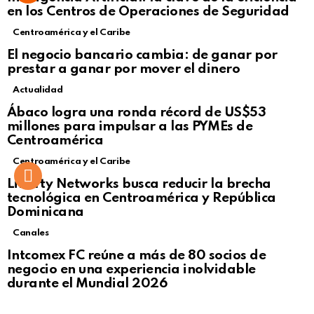
en los Centros de Operaciones de Seguridad
Centroamérica y el Caribe
El negocio bancario cambia: de ganar por
prestar a ganar por mover el dinero
Actualidad
Not Safe For Work
Ábaco logra una ronda récord de US$53
Click to view this post
millones para impulsar a las PYMEs de
Centroamérica
Centroamérica y el Caribe
Liberty Networks busca reducir la brecha
tecnológica en Centroamérica y República
Dominicana
Canales
Intcomex FC reúne a más de 80 socios de
negocio en una experiencia inolvidable
durante el Mundial 2026