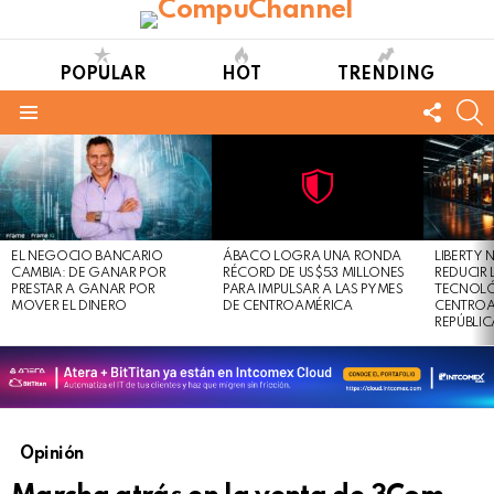
POPULAR
HOT
TRENDING
FOLL
S
US
Menu
LATEST
STORIES
Not
Click
to
Safe
view
EL NEGOCIO BANCARIO
ÁBACO LOGRA UNA RONDA
LIBERTY
For
this
CAMBIA: DE GANAR POR
RÉCORD DE US$53 MILLONES
REDUCIR 
Work
post
PRESTAR A GANAR POR
PARA IMPULSAR A LAS PYMES
TECNOLÓ
MOVER EL DINERO
DE CENTROAMÉRICA
CENTROA
REPÚBLI
Opinión