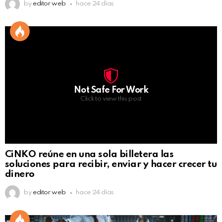
by
editor web
hace 24 días
Not Safe For Work
Click to view this post
CiNKO reúne en una sola billetera las
soluciones para recibir, enviar y hacer crecer tu
dinero
by
editor web
hace 24 días