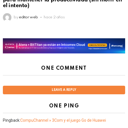
el intento)
by
editor web
hace 2 años
ONE COMMENT
LEAVE A REPLY
ONE PING
Pingback:
CompuChannel » 3Com y el juego Go de Huawei