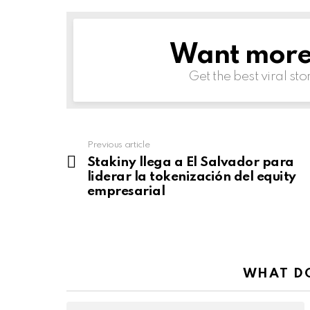
Want more s
NEWSLETTER
Get the best viral sto
Previous article
See
more
Stakiny llega a El Salvador para
liderar la tokenización del equity
empresarial
WHAT DO