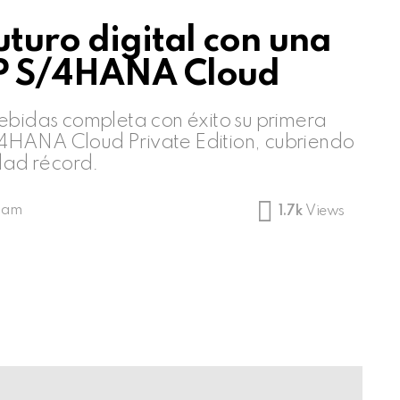
uturo digital con una
AP S/4HANA Cloud
bebidas completa con éxito su primera
4HANA Cloud Private Edition, cubriendo
idad récord.
1 am
1.7k
Views