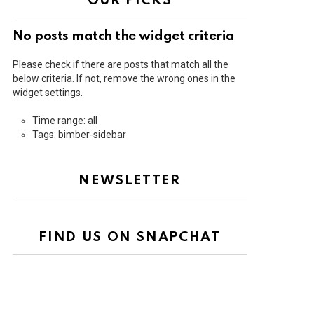
OUR PICKS
No posts match the widget criteria
Please check if there are posts that match all the
below criteria. If not, remove the wrong ones in the
widget settings.
Time range: all
Tags: bimber-sidebar
NEWSLETTER
FIND US ON SNAPCHAT