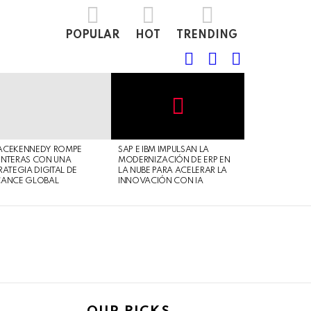
POPULAR
HOT
TRENDING
FOLLOW
SEARCH
LOGIN
US
Not
Click
to
Safe
view
ACEKENNEDY ROMPE
SAP E IBM IMPULSAN LA
For
this
NTERAS CON UNA
MODERNIZACIÓN DE ERP EN
Work
post
RATEGIA DIGITAL DE
LA NUBE PARA ACELERAR LA
CANCE GLOBAL
INNOVACIÓN CON IA