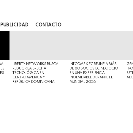
PUBLICIDAD
CONTACTO
DA
LIBERTY NETWORKS BUSCA
INTCOMEX FC REÚNE A MÁS
GR
NES
REDUCIR LA BRECHA
DE 80 SOCIOS DE NEGOCIO
FRO
MES
TECNOLÓGICA EN
EN UNA EXPERIENCIA
EST
CENTROAMÉRICA Y
INOLVIDABLE DURANTE EL
AL
REPÚBLICA DOMINICANA
MUNDIAL 2026