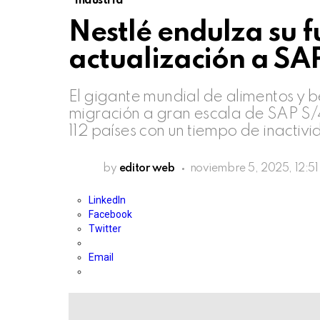
Industria
Nestlé endulza su f
actualización a S
El gigante mundial de alimentos y 
migración a gran escala de SAP S/
112 países con un tiempo de inactiv
by
editor web
noviembre 5, 2025, 12:5
LinkedIn
Facebook
Twitter
Email