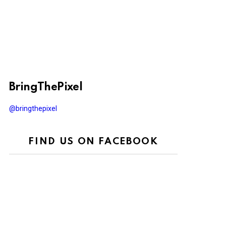
BringThePixel
@bringthepixel
FIND US ON FACEBOOK