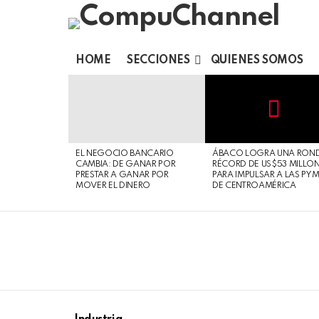
HOME
SECCIONES
QUIENES SOMOS
LATEST
STORIES
Not
Click
to
Safe
view
EL NEGOCIO BANCARIO
ÁBACO LOGRA UNA RON
For
this
CAMBIA: DE GANAR POR
RÉCORD DE US$53 MILLO
Work
post
PRESTAR A GANAR POR
PARA IMPULSAR A LAS PY
MOVER EL DINERO
DE CENTROAMÉRICA