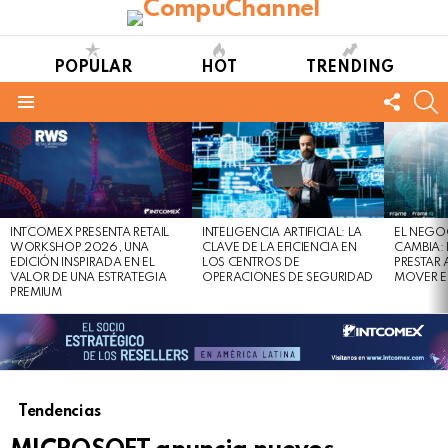
POPULAR
HOT
TRENDING
FOLL
S
US
Menu
LATEST
STORIES
INTCOMEX PRESENTA RETAIL
INTELIGENCIA ARTIFICIAL: LA
EL NEGO
WORKSHOP 2026, UNA
CLAVE DE LA EFICIENCIA EN
CAMBIA:
EDICIÓN INSPIRADA EN EL
LOS CENTROS DE
PRESTAR
VALOR DE UNA ESTRATEGIA
OPERACIONES DE SEGURIDAD
MOVER E
PREMIUM
Tendencias