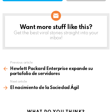
Want more stuff like this?
NEWSLETTER
Get the best viral stories straight into your
inbox!
Previous article
See
more
Hewlett Packard Enterprise expande su
portafolio de servidores
Next article
El nacimiento de la Sociedad Ágil
WHAT DO YOU THINK?