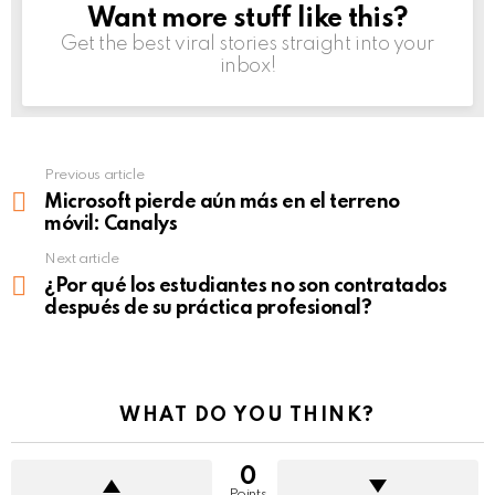
Want more stuff like this?
NEWSLETTER
Get the best viral stories straight into your
inbox!
Previous article
See
more
Microsoft pierde aún más en el terreno
móvil: Canalys
Next article
¿Por qué los estudiantes no son contratados
después de su práctica profesional?
WHAT DO YOU THINK?
0
Points