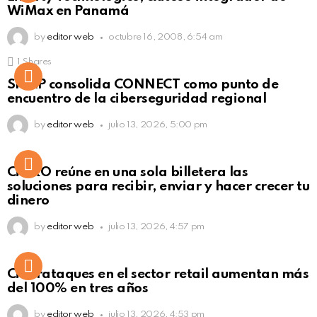
WiMax en Panamá
by
editor web
octubre 16, 2008, 6:54 am
1
Shares
Not Safe For Work
SISAP consolida CONNECT como punto de
Click to view this post
encuentro de la ciberseguridad regional
by
editor web
julio 13, 2026, 5:00 pm
Not Safe For Work
CiNKO reúne en una sola billetera las
Click to view this post
soluciones para recibir, enviar y hacer crecer tu
dinero
by
editor web
julio 13, 2026, 4:57 pm
Ciberataques en el sector retail aumentan más
del 100% en tres años
by
editor web
julio 13, 2026, 4:53 pm