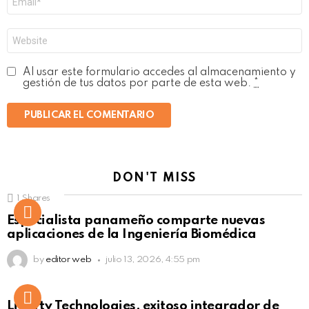
electrónico
*
Web
Al usar este formulario accedes al almacenamiento y
gestión de tus datos por parte de esta web.
*
DON'T MISS
1
Shares
Not Safe For Work
Especialista panameño comparte nuevas
Click to view this post
aplicaciones de la Ingeniería Biomédica
by
editor web
julio 13, 2026, 4:55 pm
Liberty Technologies, exitoso integrador de