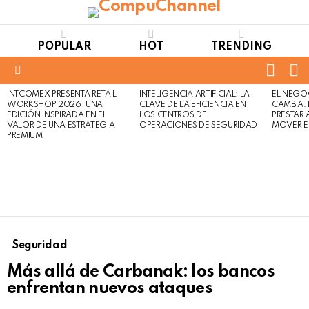
POPULAR
HOT
TRENDING
FOLL
S
US
Menu
INTCOMEX PRESENTA RETAIL
INTELIGENCIA ARTIFICIAL: LA
EL NEGO
LATEST
WORKSHOP 2026, UNA
CLAVE DE LA EFICIENCIA EN
CAMBIA:
STORIES
EDICIÓN INSPIRADA EN EL
LOS CENTROS DE
PRESTAR
VALOR DE UNA ESTRATEGIA
OPERACIONES DE SEGURIDAD
MOVER E
PREMIUM
Seguridad
Más allá de Carbanak: los bancos
enfrentan nuevos ataques