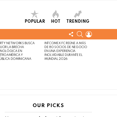
POPULAR
HOT
TRENDING
FOLLOW
SEARCH
LOGIN
US
ERTY NETWORKS BUSCA
INTCOMEX FC REÚNE A MÁS
UCIR LA BRECHA
DE 80 SOCIOS DE NEGOCIO
CNOLÓGICA EN
EN UNA EXPERIENCIA
NTROAMÉRICA Y
INOLVIDABLE DURANTE EL
ÚBLICA DOMINICANA
MUNDIAL 2026
OUR PICKS