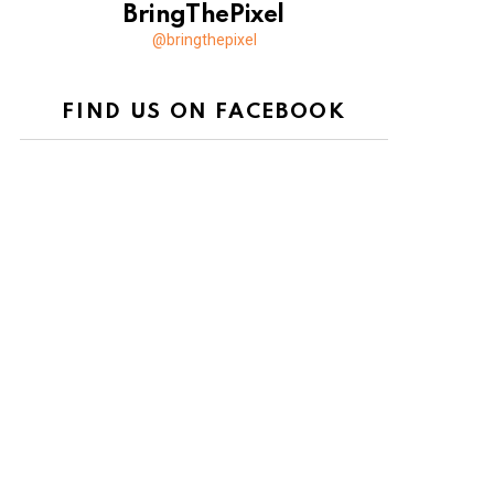
BringThePixel
@bringthepixel
FIND US ON FACEBOOK