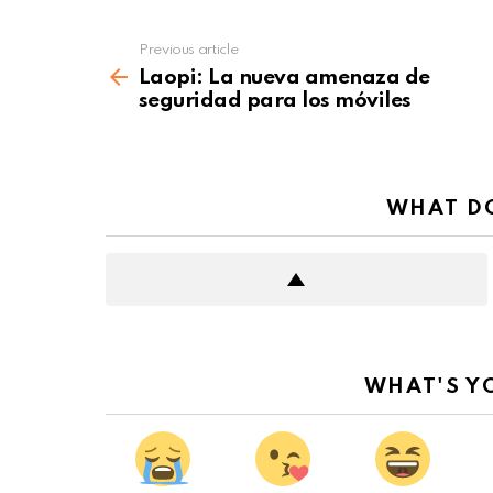
Previous article
See
more
Laopi: La nueva amenaza de
seguridad para los móviles
WHAT DO
WHAT'S Y