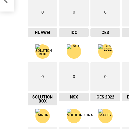
0
0
0
HUAWEI
IDC
CES
0
0
0
SOLUTION
NSX
CES 2022
BOX