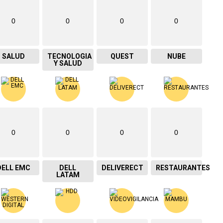
0
0
0
0
SALUD
TECNOLOGIA
QUEST
NUBE
Y SALUD
0
0
0
0
DELL EMC
DELL
DELIVERECT
RESTAURANTES
LATAM