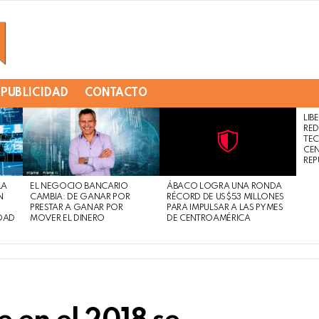
PUBLICIDAD
CONTACTO
LIB
RED
TE
CE
Not
Click
REP
to
Safe
view
LA
EL NEGOCIO BANCARIO
ÁBACO LOGRA UNA RONDA
For
this
N
CAMBIA: DE GANAR POR
RÉCORD DE US$53 MILLONES
Work
post
PRESTAR A GANAR POR
PARA IMPULSAR A LAS PYMES
DAD
MOVER EL DINERO
DE CENTROAMÉRICA