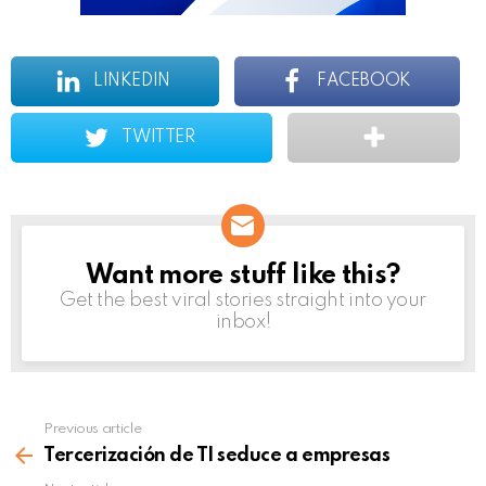
LINKEDIN
FACEBOOK
TWITTER
Want more stuff like this?
NEWSLETTER
Get the best viral stories straight into your
inbox!
Previous article
See
more
Tercerización de TI seduce a empresas