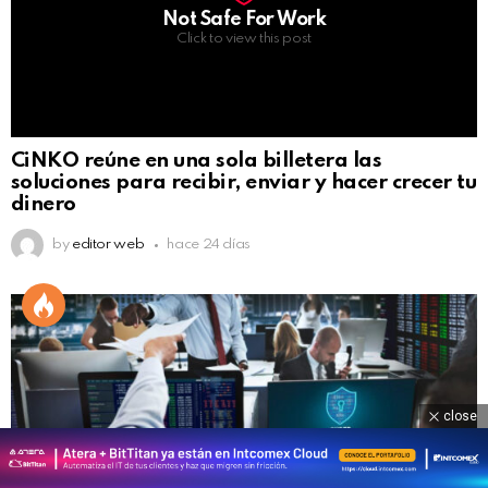
Not Safe For Work
Click to view this post
CiNKO reúne en una sola billetera las
soluciones para recibir, enviar y hacer crecer tu
dinero
by
editor web
hace 24 días
close