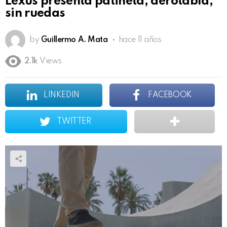
Lexus presenta patineta, aerotabla,
sin ruedas
by
Guillermo A. Mata
hace 11 años
2.1k
Views
LINKEDIN
FACEBOOK
TWITTER