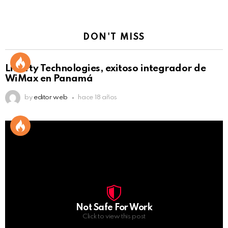
DON'T MISS
Liberty Technologies, exitoso integrador de
WiMax en Panamá
by
editor web
hace 18 años
Not Safe For Work
Click to view this post