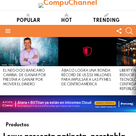
POPULAR
HOT
TRENDING
FOLL
S
US
Menu
LATEST
STORIES
Not
Click
to
Safe
view
EL NEGOCIO BANCARIO
ÁBACO LOGRA UNA RONDA
LIBERTY
For
this
CAMBIA: DE GANAR POR
RÉCORD DE US$53 MILLONES
REDUCIR 
Work
post
PRESTAR A GANAR POR
PARA IMPULSAR A LAS PYMES
TECNOLÓ
MOVER EL DINERO
DE CENTROAMÉRICA
CENTROA
REPÚBLI
Productos