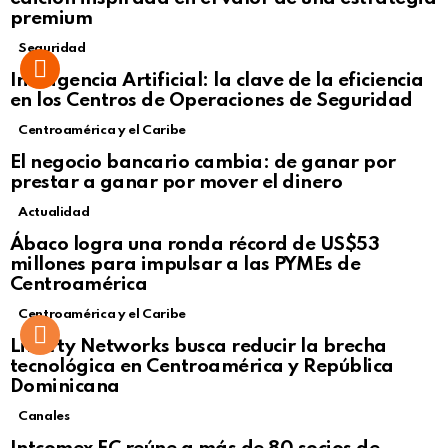
premium
Seguridad
Inteligencia Artificial: la clave de la eficiencia
en los Centros de Operaciones de Seguridad
Centroamérica y el Caribe
El negocio bancario cambia: de ganar por
prestar a ganar por mover el dinero
Actualidad
Not Safe For Work
Ábaco logra una ronda récord de US$53
Click to view this post
millones para impulsar a las PYMEs de
Centroamérica
Centroamérica y el Caribe
Liberty Networks busca reducir la brecha
tecnológica en Centroamérica y República
Dominicana
Canales