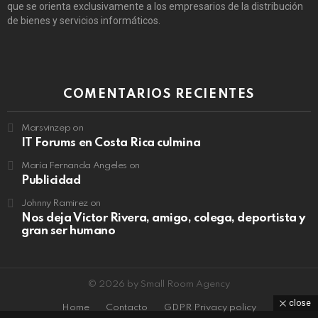
que se orienta exclusivamente a los empresarios de la distribución
de bienes y servicios informáticos.
COMENTARIOS RECIENTES
Marsvinzep
on
IT Forums en Costa Rica culmina
María Fernanda Angeles
on
Publicidad
Johnny Ramirez
on
Nos deja Victor Rivera, amigo, colega, deportista y
gran ser humano
© 2026 by Small Room Agency
close
Home
Contacto
GDPR Privacy policy