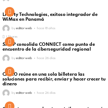
Liberty Technologies, exitoso integrador de
WiMax en Panamá
by
editor web
hace 18 años
1
Shares
Not Safe For Work
SISAP consolida CONNECT como punto de
Click to view this post
encuentro de la ciberseguridad regional
by
editor web
hace 26 días
Not Safe For Work
CiNKO reúne en una sola billetera las
Click to view this post
soluciones para recibir, enviar y hacer crecer tu
dinero
by
editor web
hace 26 días