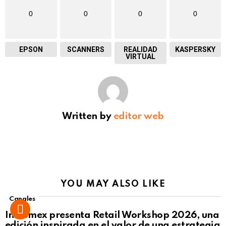
0
0
0
0
EPSON
SCANNERS
REALIDAD
KASPERSKY
VIRTUAL
Written by
editor web
YOU MAY ALSO LIKE
Canales
Intcomex presenta Retail Workshop 2026, una
edición inspirada en el valor de una estrategia