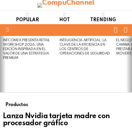
POPULAR
HOT
TRENDING
FOLL
S
US
Menu
INTCOMEX PRESENTA RETAIL
INTELIGENCIA ARTIFICIAL: LA
EL NEGO
LATEST
WORKSHOP 2026, UNA
CLAVE DE LA EFICIENCIA EN
CAMBIA:
STORIES
EDICIÓN INSPIRADA EN EL
LOS CENTROS DE
PRESTAR
VALOR DE UNA ESTRATEGIA
OPERACIONES DE SEGURIDAD
MOVER E
PREMIUM
Productos
Lanza Nvidia tarjeta madre con
procesador gráfico