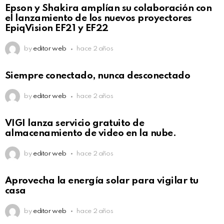
Epson y Shakira amplían su colaboración con
el lanzamiento de los nuevos proyectores
EpiqVision EF21 y EF22
by
editor web
hace 2 años
Siempre conectado, nunca desconectado
by
editor web
hace 2 años
VIGI lanza servicio gratuito de
almacenamiento de video en la nube.
by
editor web
hace 2 años
Aprovecha la energía solar para vigilar tu
casa
by
editor web
hace 2 años