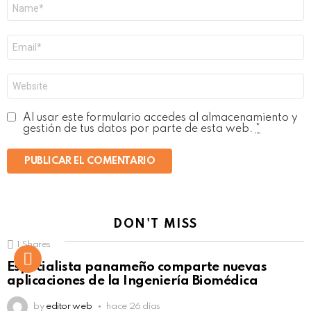
Nombre
*
Correo
electrónico
*
Web
Al usar este formulario accedes al almacenamiento y
gestión de tus datos por parte de esta web.
*
DON'T MISS
1
Shares
Not Safe For Work
Especialista panameño comparte nuevas
Click to view this post
aplicaciones de la Ingeniería Biomédica
by
editor web
hace 26 días