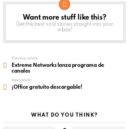
Want more stuff like this?
NEWSLETTER
Get the best viral stories straight into your
inbox!
Previous article
See
more
Extreme Networks lanza programa de
canales
Next article
¡Office gratuito descargable!
WHAT DO YOU THINK?