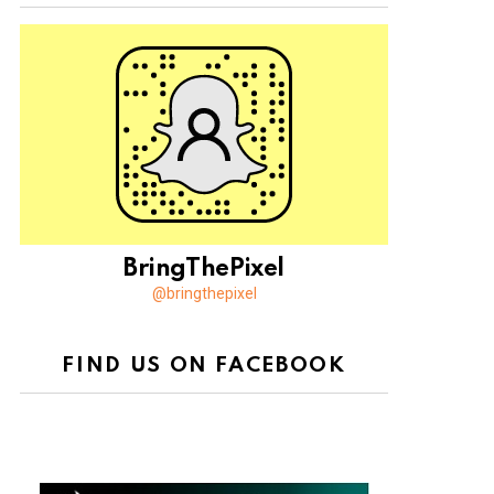
BringThePixel
@bringthepixel
FIND US ON FACEBOOK