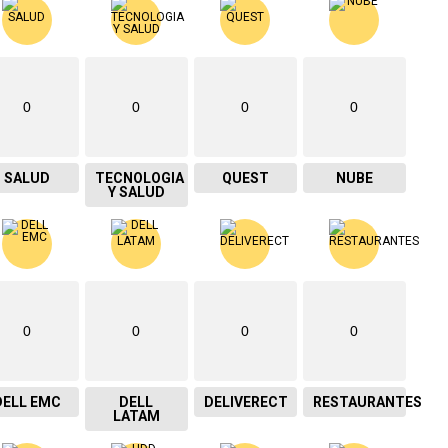
0
0
0
0
SALUD
TECNOLOGIA
QUEST
NUBE
Y SALUD
0
0
0
0
DELL EMC
DELL
DELIVERECT
RESTAURANTES
LATAM