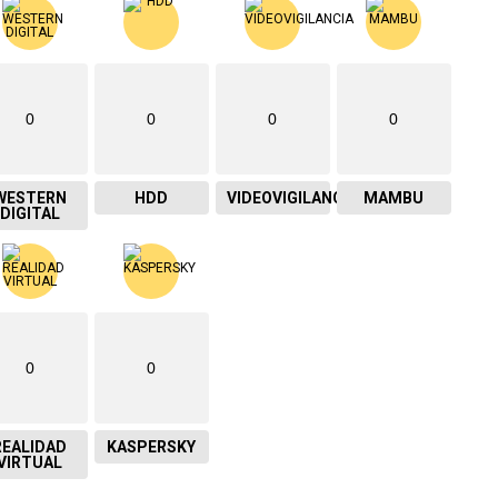
0
0
0
0
WESTERN
HDD
VIDEOVIGILANCIA
MAMBU
DIGITAL
0
0
REALIDAD
KASPERSKY
VIRTUAL