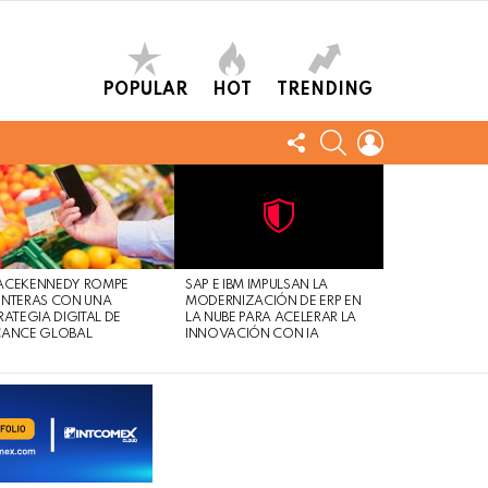
POPULAR
HOT
TRENDING
FOLLOW
SEARCH
LOGIN
US
Not
Click
to
Safe
view
ACEKENNEDY ROMPE
SAP E IBM IMPULSAN LA
For
this
NTERAS CON UNA
MODERNIZACIÓN DE ERP EN
Work
post
RATEGIA DIGITAL DE
LA NUBE PARA ACELERAR LA
CANCE GLOBAL
INNOVACIÓN CON IA