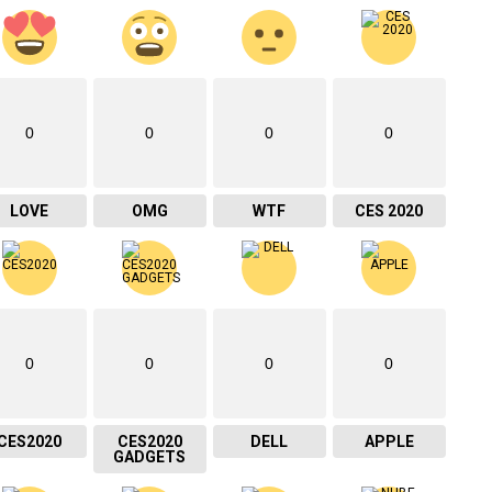
0
0
0
0
LOVE
OMG
WTF
CES 2020
0
0
0
0
CES2020
CES2020
DELL
APPLE
GADGETS