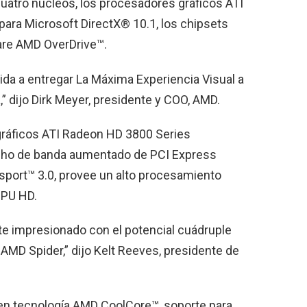
uatro núcleos, los procesadores gráficos ATI
ara Microsoft DirectX® 10.1, los chipsets
are AMD OverDrive™.
a a entregar La Máxima Experiencia Visual a
a,” dijo Dirk Meyer, presidente y COO, AMD.
ráficos ATI Radeon HD 3800 Series
ncho de banda aumentado de PCI Express
sport™ 3.0, provee un alto procesamiento
GPU HD.
te impresionado con el potencial cuádruple
AMD Spider,” dijo Kelt Reeves, presidente de
en tecnología AMD CoolCore™, soporte para