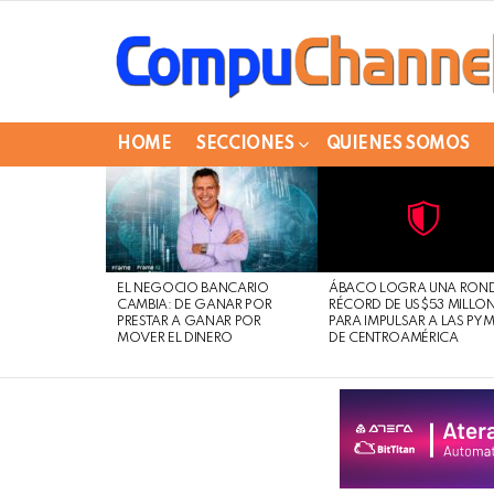
HOME
SECCIONES
QUIENES SOMOS
LATEST
STORIES
Not
Click
to
Safe
view
EL NEGOCIO BANCARIO
ÁBACO LOGRA UNA RON
For
this
CAMBIA: DE GANAR POR
RÉCORD DE US$53 MILLO
Work
post
PRESTAR A GANAR POR
PARA IMPULSAR A LAS PY
MOVER EL DINERO
DE CENTROAMÉRICA