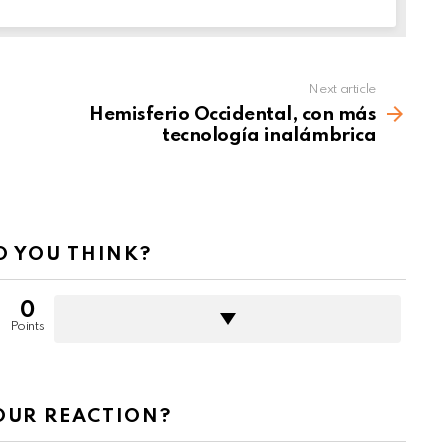
Next article
Hemisferio Occidental, con más
tecnología inalámbrica
 YOU THINK?
0
Points
OUR REACTION?