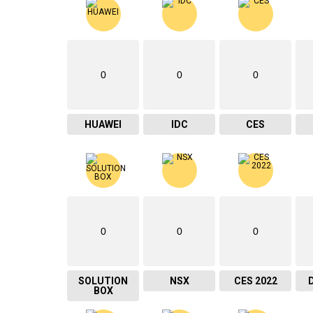
0
0
0
HUAWEI
IDC
CES
0
0
0
SOLUTION
NSX
CES 2022
BOX