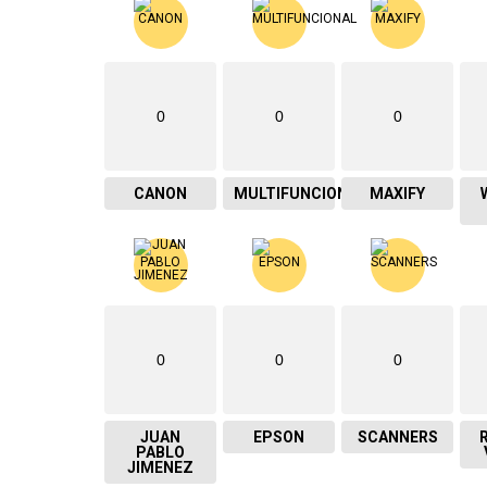
0
0
0
CANON
MULTIFUNCIONAL
MAXIFY
0
0
0
JUAN
EPSON
SCANNERS
PABLO
JIMENEZ