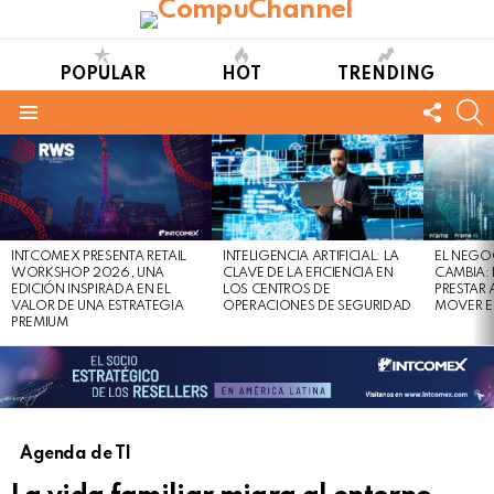
POPULAR
HOT
TRENDING
FOLL
S
US
Menu
LATEST
STORIES
INTCOMEX PRESENTA RETAIL
INTELIGENCIA ARTIFICIAL: LA
EL NEGO
WORKSHOP 2026, UNA
CLAVE DE LA EFICIENCIA EN
CAMBIA:
EDICIÓN INSPIRADA EN EL
LOS CENTROS DE
PRESTAR
VALOR DE UNA ESTRATEGIA
OPERACIONES DE SEGURIDAD
MOVER E
PREMIUM
Agenda de TI