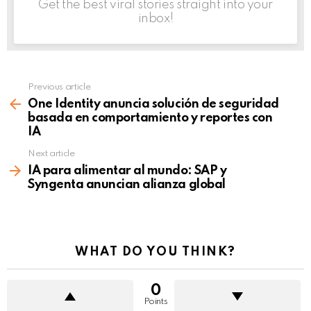
Get the best viral stories straight into your
inbox!
Previous article
See
more
One Identity anuncia solución de seguridad
basada en comportamiento y reportes con
IA
Next article
IA para alimentar al mundo: SAP y
Syngenta anuncian alianza global
WHAT DO YOU THINK?
0
Points