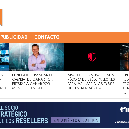
PUBLICIDAD
CONTACTO
Not
Click
to
Safe
view
LA
EL NEGOCIO BANCARIO
ÁBACO LOGRA UNA RONDA
LIB
For
this
N
CAMBIA: DE GANAR POR
RÉCORD DE US$53 MILLONES
RED
Work
post
PRESTAR A GANAR POR
PARA IMPULSAR A LAS PYMES
TE
DAD
MOVER EL DINERO
DE CENTROAMÉRICA
CE
REP