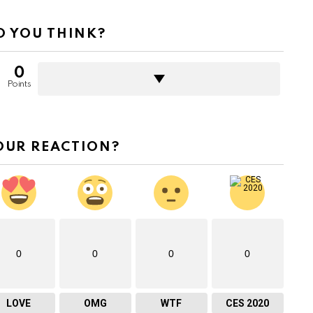
 YOU THINK?
0
Points
OUR REACTION?
0
0
0
0
LOVE
OMG
WTF
CES 2020