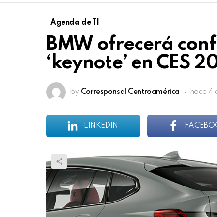
Agenda de TI
BMW ofrecerá conf
‘keynote’ en CES 2
by
Corresponsal Centroamérica
hace 4 
LINKEDIN
FACEBO