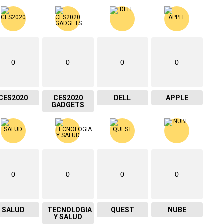
0
0
0
0
CES2020
CES2020
DELL
APPLE
GADGETS
0
0
0
0
SALUD
TECNOLOGIA
QUEST
NUBE
Y SALUD