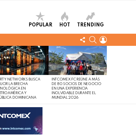
POPULAR
HOT
TRENDING
FOLLOW
SEARCH
LOGIN
US
ERTY NETWORKS BUSCA
INTCOMEX FC REÚNE A MÁS
UCIR LA BRECHA
DE 80 SOCIOS DE NEGOCIO
CNOLÓGICA EN
EN UNA EXPERIENCIA
NTROAMÉRICA Y
INOLVIDABLE DURANTE EL
ÚBLICA DOMINICANA
MUNDIAL 2026