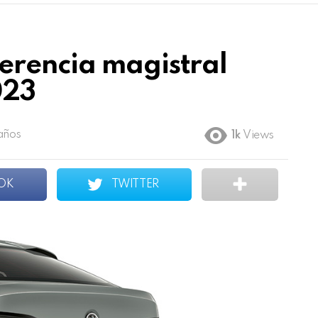
erencia magistral
023
años
1k
Views
OK
TWITTER