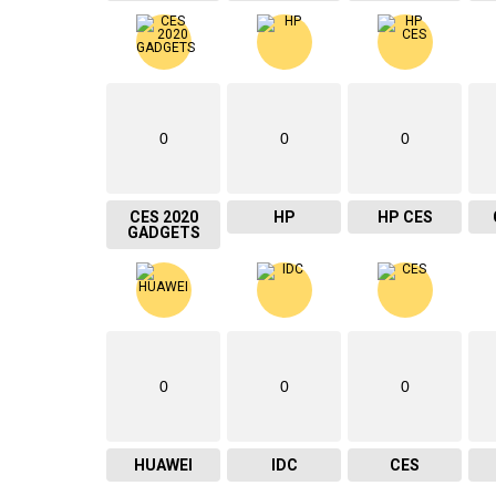
0
0
0
CES 2020
HP
HP CES
GADGETS
0
0
0
HUAWEI
IDC
CES