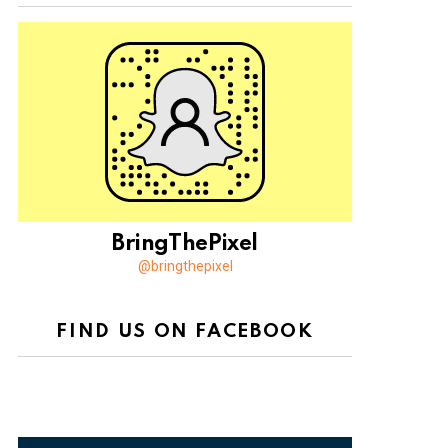
BringThePixel
@bringthepixel
FIND US ON FACEBOOK