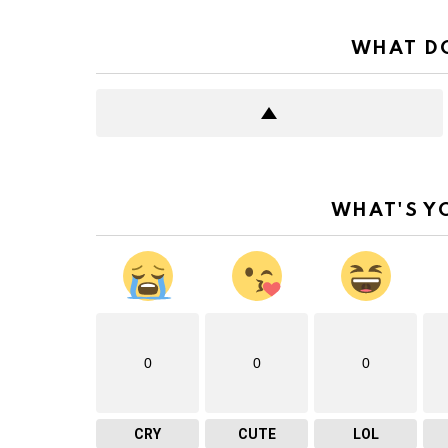
WHAT DO
WHAT'S Y
0
0
0
CRY
CUTE
LOL