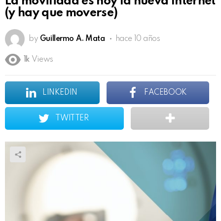
La movilidad es hoy la nueva Internet
(y hay que moverse)
by
Guillermo A. Mata
hace 10 años
1k
Views
LINKEDIN
FACEBOOK
TWITTER