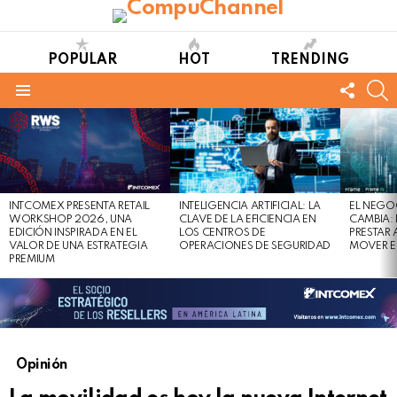
POPULAR
HOT
TRENDING
FOLL
S
US
Menu
LATEST
STORIES
INTCOMEX PRESENTA RETAIL
INTELIGENCIA ARTIFICIAL: LA
EL NEGO
WORKSHOP 2026, UNA
CLAVE DE LA EFICIENCIA EN
CAMBIA:
EDICIÓN INSPIRADA EN EL
LOS CENTROS DE
PRESTAR
VALOR DE UNA ESTRATEGIA
OPERACIONES DE SEGURIDAD
MOVER E
PREMIUM
Opinión