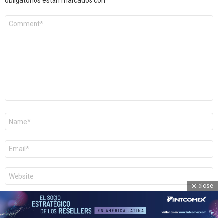
obligatorios están marcados con
*
Comentario
*
Nombre
*
Correo
electrónico
*
Web
close
Al usar este formulario accedes al almacenamiento y
gestión de tus datos por parte de esta web.
*