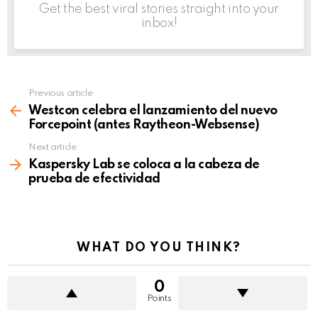
Get the best viral stories straight into your
inbox!
Previous article
See
more
Westcon celebra el lanzamiento del nuevo
Forcepoint (antes Raytheon-Websense)
Next article
Kaspersky Lab se coloca a la cabeza de
prueba de efectividad
WHAT DO YOU THINK?
0
Points