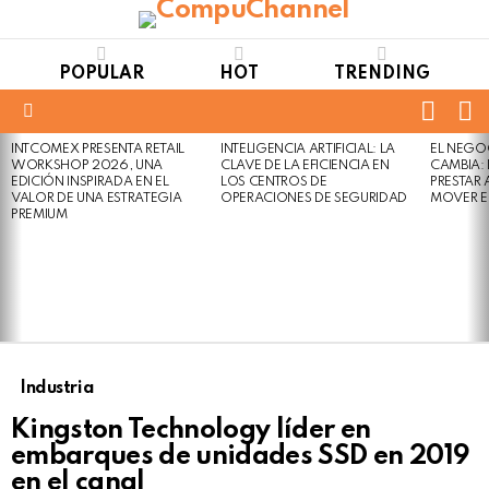
POPULAR
HOT
TRENDING
FOLL
S
US
Menu
INTCOMEX PRESENTA RETAIL
INTELIGENCIA ARTIFICIAL: LA
EL NEGO
LATEST
WORKSHOP 2026, UNA
CLAVE DE LA EFICIENCIA EN
CAMBIA:
STORIES
EDICIÓN INSPIRADA EN EL
LOS CENTROS DE
PRESTAR
VALOR DE UNA ESTRATEGIA
OPERACIONES DE SEGURIDAD
MOVER E
PREMIUM
Industria
Kingston Technology líder en
embarques de unidades SSD en 2019
en el canal