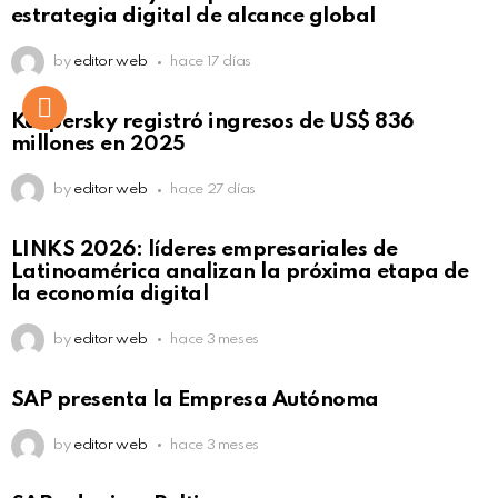
estrategia digital de alcance global
by
editor web
hace 17 días
Kaspersky registró ingresos de US$ 836
millones en 2025
by
editor web
hace 27 días
LINKS 2026: líderes empresariales de
Latinoamérica analizan la próxima etapa de
la economía digital
by
editor web
hace 3 meses
SAP presenta la Empresa Autónoma
by
editor web
hace 3 meses