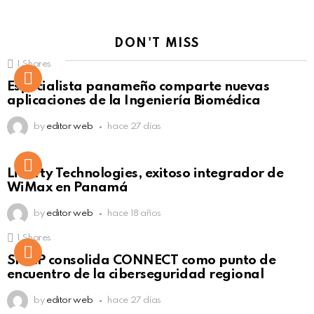
DON'T MISS
1
Shares
Not Safe For Work
Especialista panameño comparte nuevas
Click to view this post
aplicaciones de la Ingeniería Biomédica
by
editor web
hace 27 días
Liberty Technologies, exitoso integrador de
WiMax en Panamá
by
editor web
hace 18 años
1
Shares
Not Safe For Work
SISAP consolida CONNECT como punto de
Click to view this post
encuentro de la ciberseguridad regional
by
editor web
hace 27 días