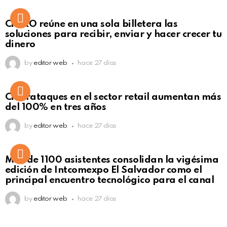
Not Safe For Work
CiNKO reúne en una sola billetera las
Click to view this post
soluciones para recibir, enviar y hacer crecer tu
dinero
by
editor web
hace 27 días
Ciberataques en el sector retail aumentan más
del 100% en tres años
by
editor web
hace 27 días
Más de 1100 asistentes consolidan la vigésima
edición de Intcomexpo El Salvador como el
principal encuentro tecnológico para el canal
by
editor web
hace 27 días