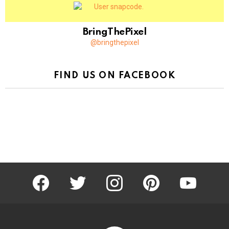
BringThePixel
@bringthepixel
FIND US ON FACEBOOK
facebook
twitter
instagram
pinterest
youtube