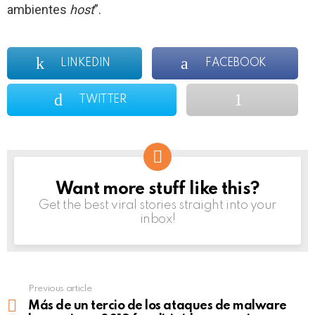
ambientes
host
”.
LINKEDIN
FACEBOOK
TWITTER
Want more stuff like this?
NEWSLETTER
Get the best viral stories straight into your
inbox!
Previous article
See
more
Más de un tercio de los ataques de malware