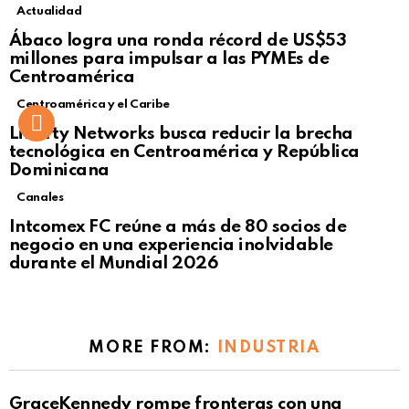
Actualidad
Not Safe For Work
Ábaco logra una ronda récord de US$53
Click to view this post
millones para impulsar a las PYMEs de
Centroamérica
Centroamérica y el Caribe
Liberty Networks busca reducir la brecha
tecnológica en Centroamérica y República
Dominicana
Canales
Intcomex FC reúne a más de 80 socios de
negocio en una experiencia inolvidable
durante el Mundial 2026
MORE FROM:
INDUSTRIA
GraceKennedy rompe fronteras con una