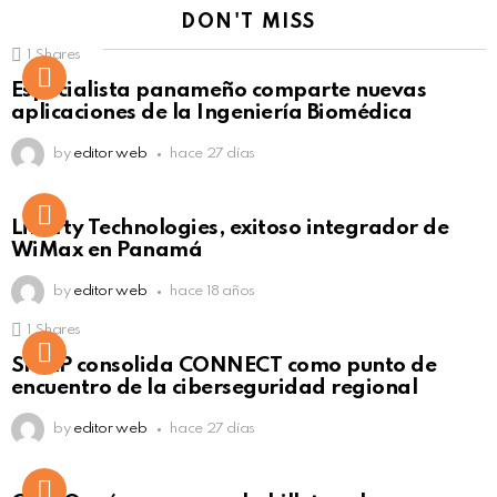
DON'T MISS
1
Shares
Not Safe For Work
Especialista panameño comparte nuevas
Click to view this post
aplicaciones de la Ingeniería Biomédica
by
editor web
hace 27 días
Liberty Technologies, exitoso integrador de
WiMax en Panamá
by
editor web
hace 18 años
1
Shares
Not Safe For Work
SISAP consolida CONNECT como punto de
Click to view this post
encuentro de la ciberseguridad regional
by
editor web
hace 27 días
Not Safe For Work