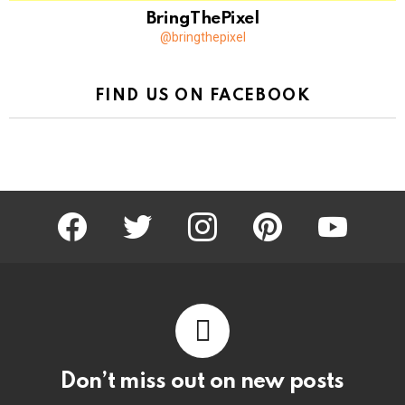
BringThePixel
@bringthepixel
FIND US ON FACEBOOK
facebook
twitter
instagram
pinterest
youtube
Don’t miss out on new posts