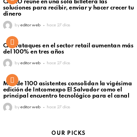
CiNKO reúne en una sola billetera las
Click to view this post
soluciones para recibir, enviar y hacer crecer tu
dinero
by
editor web
hace 27 días
Ciberataques en el sector retail aumentan más
del 100% en tres años
by
editor web
hace 27 días
Más de 1100 asistentes consolidan la vigésima
edición de Intcomexpo El Salvador como el
principal encuentro tecnológico para el canal
by
editor web
hace 27 días
OUR PICKS