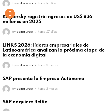
by
editor web
hace 16 días
Kaspersky registró ingresos de US$ 836
millones en 2025
by
editor web
hace 27 días
LINKS 2026: líderes empresariales de
Latinoamérica analizan la próxima etapa de
la economía digital
by
editor web
hace 3 meses
SAP presenta la Empresa Autónoma
by
editor web
hace 3 meses
SAP adquiere Reltio