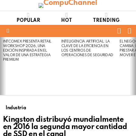
POPULAR
HOT
TRENDING
FOLL
S
US
Menu
INTCOMEX PRESENTA RETAIL
INTELIGENCIA ARTIFICIAL: LA
EL NEGO
LATEST
WORKSHOP 2026, UNA
CLAVE DE LA EFICIENCIA EN
CAMBIA:
STORIES
EDICIÓN INSPIRADA EN EL
LOS CENTROS DE
PRESTAR
VALOR DE UNA ESTRATEGIA
OPERACIONES DE SEGURIDAD
MOVER E
PREMIUM
Industria
Kingston distribuyó mundialmente
en 2016 la segunda mayor cantidad
de SSD en el canal