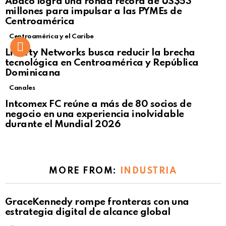
Ábaco logra una ronda récord de US$53
Click to view this post
millones para impulsar a las PYMEs de
Centroamérica
Centroamérica y el Caribe
Liberty Networks busca reducir la brecha
tecnológica en Centroamérica y República
Dominicana
Canales
Intcomex FC reúne a más de 80 socios de
negocio en una experiencia inolvidable
durante el Mundial 2026
MORE FROM:
INDUSTRIA
GraceKennedy rompe fronteras con una
estrategia digital de alcance global