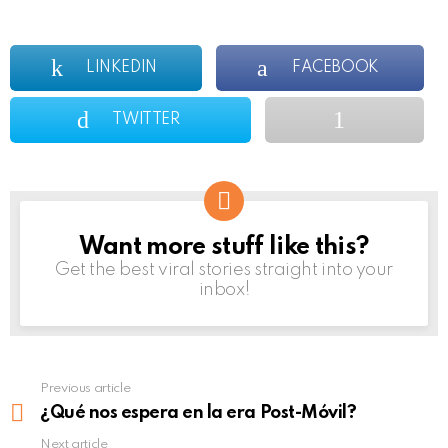
LINKEDIN
FACEBOOK
TWITTER
Want more stuff like this?
NEWSLETTER
Get the best viral stories straight into your
inbox!
Previous article
See
more
¿Qué nos espera en la era Post-Móvil?
Next article