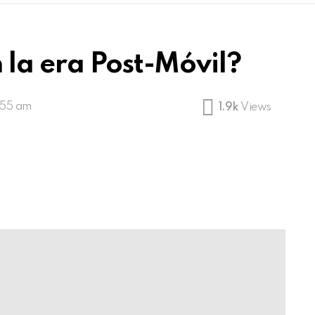
 la era Post-Móvil?
:55 am
1.9k
Views