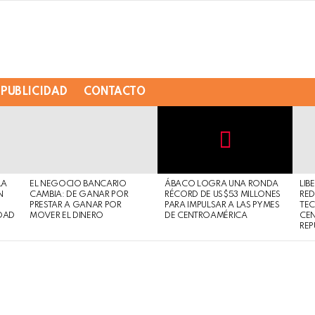
PUBLICIDAD
CONTACTO
Not
Click
to
Safe
view
LA
EL NEGOCIO BANCARIO
ÁBACO LOGRA UNA RONDA
LIB
For
this
N
CAMBIA: DE GANAR POR
RÉCORD DE US$53 MILLONES
RED
Work
post
PRESTAR A GANAR POR
PARA IMPULSAR A LAS PYMES
TE
DAD
MOVER EL DINERO
DE CENTROAMÉRICA
CE
REP