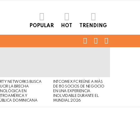
POPULAR
HOT
TRENDING
FOLLOW
SEARCH
LOGIN
US
ERTY NETWORKS BUSCA
INTCOMEX FC REÚNE A MÁS
UCIR LA BRECHA
DE 80 SOCIOS DE NEGOCIO
CNOLÓGICA EN
EN UNA EXPERIENCIA
NTROAMÉRICA Y
INOLVIDABLE DURANTE EL
ÚBLICA DOMINICANA
MUNDIAL 2026