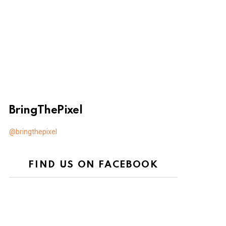
BringThePixel
@bringthepixel
FIND US ON FACEBOOK