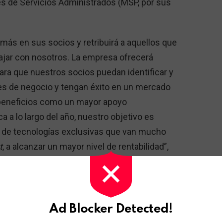
s de Servicios Administrados (MSP, por sus
 más en sus socios y retribuirá a aquellos que
bajar con nosotros. La empresa ofrecerá
ara que nuestros socios puedan identificar y
es de negocio y tengan éxito en un mercado
 beneficios como un mayor apoyo
 a lo largo del año, nuestro objetivo es
o de tecnologías exclusivas que van mucho
t
, a alcanzar un mayor nivel de rentabilidad”,
r General para Kaspersky Lab América
tera de soluciones en 2017, comenzando con
Ad Blocker Detected!
ión para empresas del Programa de Socios de