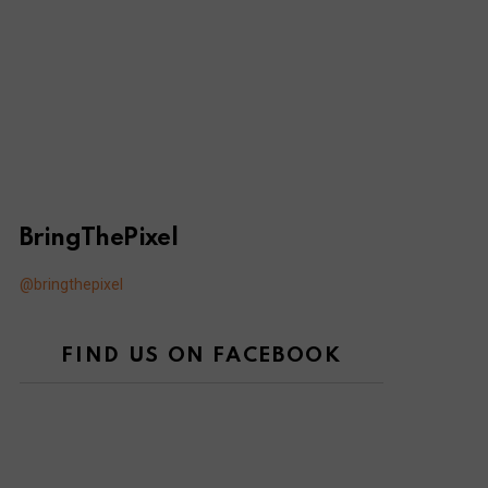
BringThePixel
@bringthepixel
FIND US ON FACEBOOK