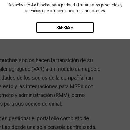
d Attack. Esta nueva especialización permite
Desactiva to Ad Blocker para poder disfrutar de los productos y
servicios que ofrecen nuestros anunciantes
gen adicional en las nuevas ventas de
s y aprobadas. La compañía también está
REFRESH
MSPs.
muchos socios hacen la transición de su
valor agregado (VAR) a un modelo de negocio
idades de los socios de la compañía han
 esto y las integraciones para MSPs con
remoto y administración (RMM), como
s para sus socios de canal.
en gestionar el portafolio completo de
 Lab desde una sola consola centralizada,