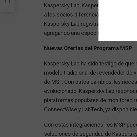
Kaspersky Lab, Kaspersky Anti Targete
a los socios diferenciarse y ganar mar
Kaspersky Lab registradas, calificada
agregando una especialización para 
Nuevas Ofertas del Programa MSP
Kaspersky Lab ha sido testigo de que 
modelo tradicional de revendedor de 
de MSP. Con estos cambios, las neces
evolucionado. Kaspersky Lab reconoce
plataformas populares de monitoreo 
ConnectWise y LabTech, ya disponible
Con estas integraciones, los MSP pued
soluciones de seguridad de Kaspersky