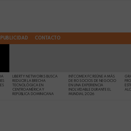
PUBLICIDAD
CONTACTO
DA
LIBERTY NETWORKS BUSCA
INTCOMEX FC REÚNE A MÁS
GR
NES
REDUCIR LA BRECHA
DE 80 SOCIOS DE NEGOCIO
FRO
MES
TECNOLÓGICA EN
EN UNA EXPERIENCIA
EST
CENTROAMÉRICA Y
INOLVIDABLE DURANTE EL
AL
REPÚBLICA DOMINICANA
MUNDIAL 2026