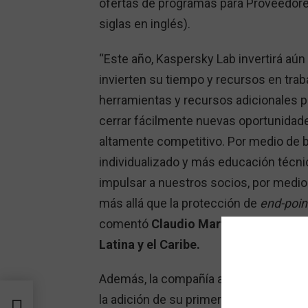
ofertas de programas para Proveedore
siglas en inglés).
“Este año, Kaspersky Lab invertirá aún
invierten su tiempo y recursos en tra
herramientas y recursos adicionales p
cerrar fácilmente nuevas oportunidad
altamente competitivo. Por medio de
individualizado y más educación técnica
impulsar a nuestros socios, por medi
más allá que la protección de
end-poin
comentó
Claudio Martinelli, Directo
Latina y el Caribe.
Además, la compañía ampliará su car
l
la adición de su primera especializac
o