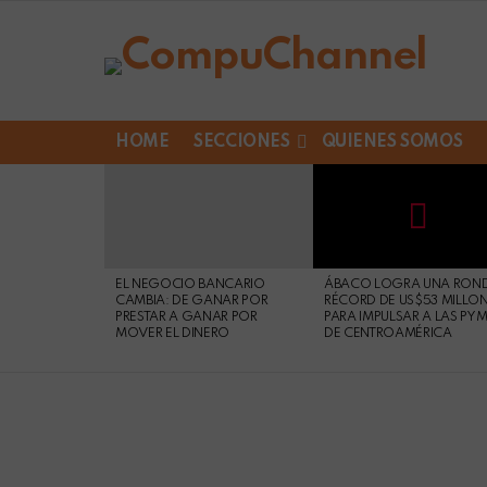
HOME
SECCIONES
QUIENES SOMOS
LATEST
STORIES
Not
Click
to
Safe
view
EL NEGOCIO BANCARIO
ÁBACO LOGRA UNA RON
For
this
CAMBIA: DE GANAR POR
RÉCORD DE US$53 MILLO
Work
post
PRESTAR A GANAR POR
PARA IMPULSAR A LAS PY
MOVER EL DINERO
DE CENTROAMÉRICA