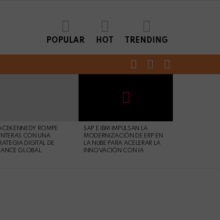
POPULAR
HOT
TRENDING
FOLLOW
SEARCH
LOGIN
US
Not
Click
to
Safe
view
ACEKENNEDY ROMPE
SAP E IBM IMPULSAN LA
For
this
NTERAS CON UNA
MODERNIZACIÓN DE ERP EN
Work
post
RATEGIA DIGITAL DE
LA NUBE PARA ACELERAR LA
CANCE GLOBAL
INNOVACIÓN CON IA