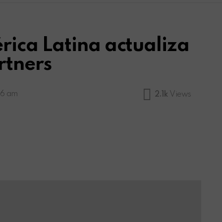
ica Latina actualiza
rtners
56 am
2.1k
Views