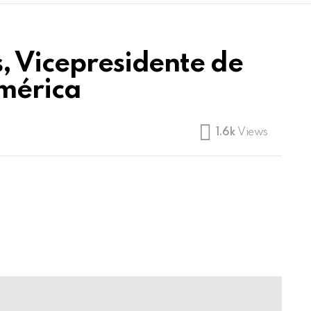
, Vicepresidente de
mérica
1.6k
Views