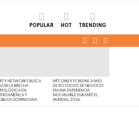
POPULAR
HOT
TRENDING
FOLLOW
SEARCH
LOGIN
US
ERTY NETWORKS BUSCA
INTCOMEX FC REÚNE A MÁS
UCIR LA BRECHA
DE 80 SOCIOS DE NEGOCIO
CNOLÓGICA EN
EN UNA EXPERIENCIA
NTROAMÉRICA Y
INOLVIDABLE DURANTE EL
ÚBLICA DOMINICANA
MUNDIAL 2026