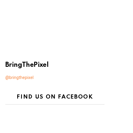
BringThePixel
@bringthepixel
FIND US ON FACEBOOK