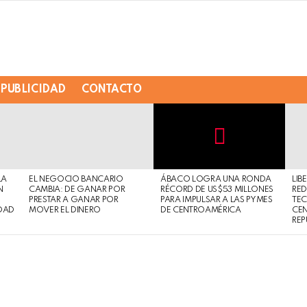
PUBLICIDAD
CONTACTO
Not
Click
to
Safe
view
LA
EL NEGOCIO BANCARIO
ÁBACO LOGRA UNA RONDA
LIB
For
this
N
CAMBIA: DE GANAR POR
RÉCORD DE US$53 MILLONES
RED
Work
post
PRESTAR A GANAR POR
PARA IMPULSAR A LAS PYMES
TE
DAD
MOVER EL DINERO
DE CENTROAMÉRICA
CE
REP