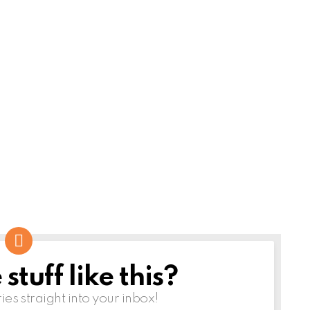
tuff like this?
ries straight into your inbox!