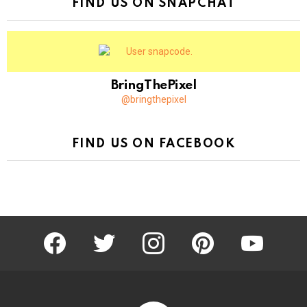
FIND US ON SNAPCHAT
BringThePixel
@bringthepixel
FIND US ON FACEBOOK
facebook
twitter
instagram
pinterest
youtube