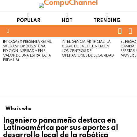
POPULAR
HOT
TRENDING
FOLL
S
US
Menu
INTCOMEX PRESENTA RETAIL
INTELIGENCIA ARTIFICIAL: LA
EL NEGO
LATEST
WORKSHOP 2026, UNA
CLAVE DE LA EFICIENCIA EN
CAMBIA:
STORIES
EDICIÓN INSPIRADA EN EL
LOS CENTROS DE
PRESTAR
VALOR DE UNA ESTRATEGIA
OPERACIONES DE SEGURIDAD
MOVER E
PREMIUM
Who is who
Ingeniero panameño destaca en
Latinoamérica por sus aportes al
desarrollo local de la robótica