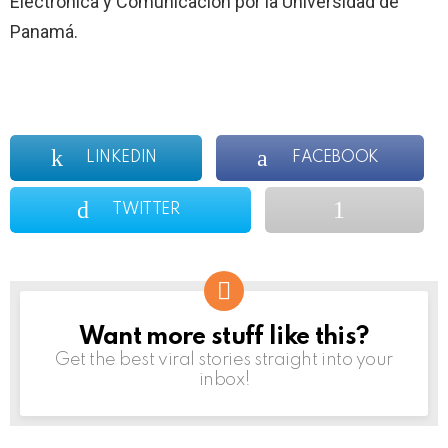
Electrónica y Comunicación por la Universidad de
Panamá.
LINKEDIN
FACEBOOK
TWITTER
Want more stuff like this?
NEWSLETTER
Get the best viral stories straight into your
inbox!