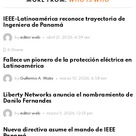
MORE FROM:
WHO IS WHO
IEEE-Latinoamérica reconoce trayectoria de
Ingeniera de Panamá
by
editor web
abril 21, 2026, 6:59 am
6
Shares
Fallece un pionero de la protección eléctrica en
Latinoamérica
by
Guillermo A. Mata
marzo 10, 2026, 6:58 am
Liberty Networks anuncia el nombramiento de
Danilo Fernandes
by
editor web
marzo 5, 2026, 12:01 pm
Nueva directiva asume el mando de IEEE
Panamá