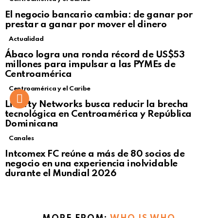
El negocio bancario cambia: de ganar por
prestar a ganar por mover el dinero
Actualidad
Not Safe For Work
Ábaco logra una ronda récord de US$53
Click to view this post
millones para impulsar a las PYMEs de
Centroamérica
Centroamérica y el Caribe
Liberty Networks busca reducir la brecha
tecnológica en Centroamérica y República
Dominicana
Canales
Intcomex FC reúne a más de 80 socios de
negocio en una experiencia inolvidable
durante el Mundial 2026