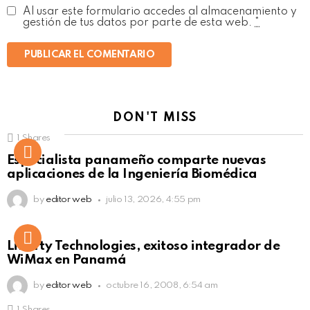
Al usar este formulario accedes al almacenamiento y
gestión de tus datos por parte de esta web.
*
DON'T MISS
1
Shares
Not Safe For Work
Especialista panameño comparte nuevas
Click to view this post
aplicaciones de la Ingeniería Biomédica
by
editor web
julio 13, 2026, 4:55 pm
Liberty Technologies, exitoso integrador de
WiMax en Panamá
by
editor web
octubre 16, 2008, 6:54 am
1
Shares