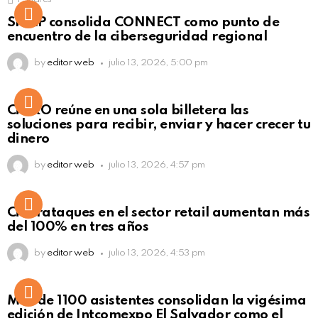
Not Safe For Work
SISAP consolida CONNECT como punto de
Click to view this post
encuentro de la ciberseguridad regional
by
editor web
julio 13, 2026, 5:00 pm
Not Safe For Work
CiNKO reúne en una sola billetera las
Click to view this post
soluciones para recibir, enviar y hacer crecer tu
dinero
by
editor web
julio 13, 2026, 4:57 pm
Ciberataques en el sector retail aumentan más
del 100% en tres años
by
editor web
julio 13, 2026, 4:53 pm
Más de 1100 asistentes consolidan la vigésima
edición de Intcomexpo El Salvador como el