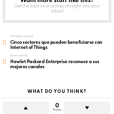
Want more stuff like this?
Get the best viral stories straight into your
inbox!
Previous article
See
more
Cinco sectores que pueden beneficiarse con
Internet of Things
Next article
Hewlet Packard Enterprise reconoce a sus
mejores canales
WHAT DO YOU THINK?
0
Points