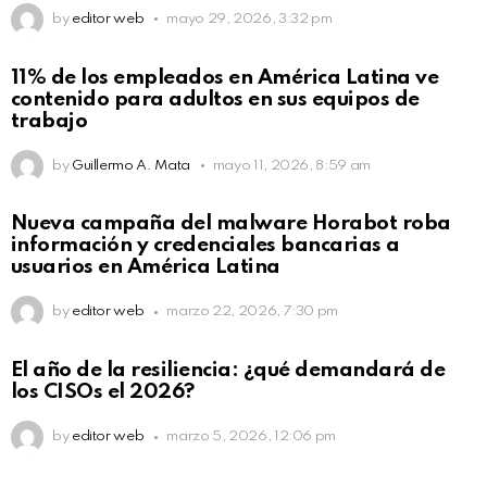
by
editor web
mayo 29, 2026, 3:32 pm
11% de los empleados en América Latina ve
contenido para adultos en sus equipos de
trabajo
by
Guillermo A. Mata
mayo 11, 2026, 8:59 am
Nueva campaña del malware Horabot roba
información y credenciales bancarias a
usuarios en América Latina
by
editor web
marzo 22, 2026, 7:30 pm
El año de la resiliencia: ¿qué demandará de
los CISOs el 2026?
by
editor web
marzo 5, 2026, 12:06 pm