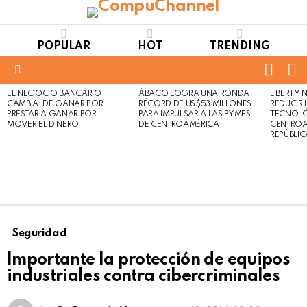
POPULAR
HOT
TRENDING
FOLL
S
US
Menu
EL NEGOCIO BANCARIO
ÁBACO LOGRA UNA RONDA
LIBERTY
LATEST
Not
Click
CAMBIA: DE GANAR POR
RÉCORD DE US$53 MILLONES
REDUCIR 
STORIES
to
Safe
PRESTAR A GANAR POR
PARA IMPULSAR A LAS PYMES
TECNOLÓ
view
MOVER EL DINERO
DE CENTROAMÉRICA
CENTROA
For
this
REPÚBLI
Work
post
Seguridad
Importante la protección de equipos
industriales contra cibercriminales