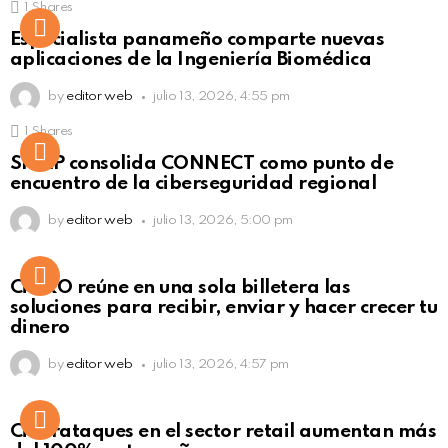
1
Shares
Not Safe For Work
Especialista panameño comparte nuevas
Click to view this post
aplicaciones de la Ingeniería Biomédica
by
editor web
julio 13, 2026, 4:55 pm
1
Shares
Not Safe For Work
SISAP consolida CONNECT como punto de
Click to view this post
encuentro de la ciberseguridad regional
by
editor web
julio 13, 2026, 5:00 pm
Not Safe For Work
CiNKO reúne en una sola billetera las
Click to view this post
soluciones para recibir, enviar y hacer crecer tu
dinero
by
editor web
julio 13, 2026, 4:57 pm
Ciberataques en el sector retail aumentan más