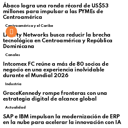
Not Safe For Work
Ábaco logra una ronda récord de US$53
Click to view this post
millones para impulsar a las PYMEs de
Centroamérica
Centroamérica y el Caribe
Liberty Networks busca reducir la brecha
tecnológica en Centroamérica y República
Dominicana
Canales
Intcomex FC reúne a más de 80 socios de
negocio en una experiencia inolvidable
durante el Mundial 2026
Industria
GraceKennedy rompe fronteras con una
estrategia digital de alcance global
Actualidad
Not Safe For Work
SAP e IBM impulsan la modernización de ERP
Click to view this post
en la nube para acelerar la innovación con IA