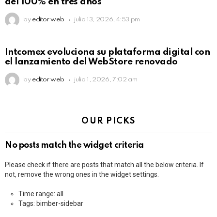
del 100% en tres años
by
editor web
julio 13, 2026, 4:53 pm
Intcomex evoluciona su plataforma digital con
el lanzamiento del WebStore renovado
by
editor web
julio 1, 2026, 7:02 am
OUR PICKS
No posts match the widget criteria
Please check if there are posts that match all the below criteria. If
not, remove the wrong ones in the widget settings.
Time range: all
Tags: bimber-sidebar