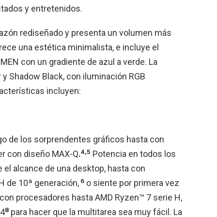
tados y entretenidos.
azón rediseñado y presenta un volumen más
rece una estética minimalista, e incluye el
MEN con un gradiente de azul a verde. La
er y Shadow Black, con iluminación RGB
acterísticas incluyen:
go de los sorprendentes gráficos hasta con
4,5
r con diseño MAX-Q
.
Potencia en todos los
 el alcance de una desktop, hasta con
6
H de 10ª generación,
o siente por primera vez
con procesadores hasta AMD Ryzen™ 7 serie H,
8
R4
para hacer que la multitarea sea muy fácil. La