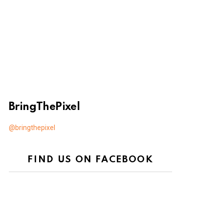
BringThePixel
@bringthepixel
FIND US ON FACEBOOK