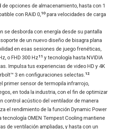
ad de opciones de almacenamiento, hasta con 1
10
patible con RAID 0,
para velocidades de carga
ión se desborda con energía desde su pantalla
l soporte de un nuevo diseño de bisagra plana
ilidad en esas sesiones de juego frenéticas,
11
Hz, o FHD 300 Hz
y tecnología hasta NVIDIA
s. Impulsa tus experiencias de video HD y 4K
12
rbolt™ 3 en configuraciones selectas.
l primer sensor de termopila infrarrojo,
os, en toda la industria, con el fin de optimizar
un control acústico del ventilador de manera
iza el rendimiento de la función Dynamic Power
a tecnología OMEN Tempest Cooling mantiene
as de ventilación ampliadas, y hasta con un