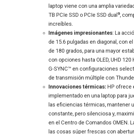
laptop viene con una amplia varied
9
TB PCIe SSD o PCIe SSD dual
, com
increíbles.
Imágenes impresionantes
: La acc
de 15.6 pulgadas en diagonal, con e
de 180 grados, para una mayor estab
con opciones hasta OLED, UHD 120 
G-SYNC™ en configuraciones selecta
de transmisión múltiple con Thunde
Innovaciones térmicas:
HP ofrece e
implementado en una laptop para jueg
las eficiencias térmicas, mantener 
constante, pero silenciosa y, maxim
en el Centro de Comandos OMEN. L
las cosas súper frescas con abertur