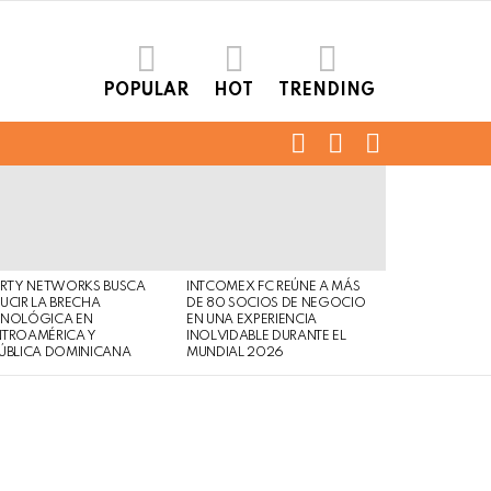
POPULAR
HOT
TRENDING
FOLLOW
SEARCH
LOGIN
US
ERTY NETWORKS BUSCA
INTCOMEX FC REÚNE A MÁS
UCIR LA BRECHA
DE 80 SOCIOS DE NEGOCIO
CNOLÓGICA EN
EN UNA EXPERIENCIA
NTROAMÉRICA Y
INOLVIDABLE DURANTE EL
ÚBLICA DOMINICANA
MUNDIAL 2026