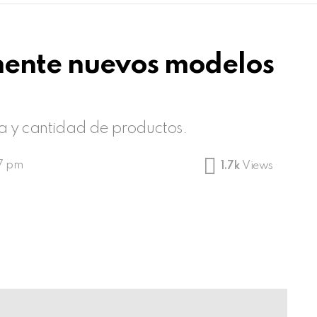
ente nuevos modelos
 y cantidad de productos.
57 pm
1.7k
Views