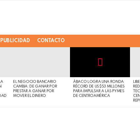
PUBLICIDAD
CONTACTO
Not
Click
to
Safe
view
LA
EL NEGOCIO BANCARIO
ÁBACO LOGRA UNA RONDA
LIB
For
this
N
CAMBIA: DE GANAR POR
RÉCORD DE US$53 MILLONES
RED
Work
post
PRESTAR A GANAR POR
PARA IMPULSAR A LAS PYMES
TE
DAD
MOVER EL DINERO
DE CENTROAMÉRICA
CE
REP