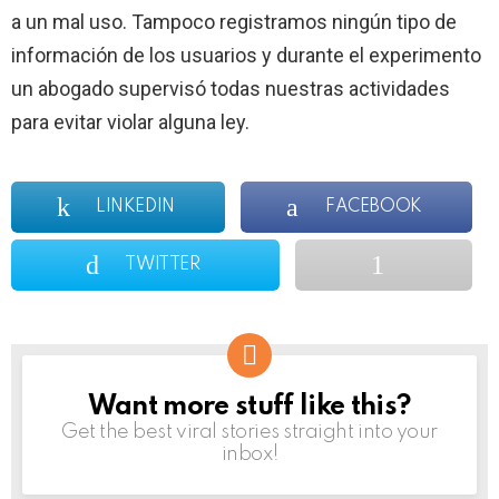
a un mal uso. Tampoco registramos ningún tipo de
información de los usuarios y durante el experimento
un abogado supervisó todas nuestras actividades
para evitar violar alguna ley.
LINKEDIN
FACEBOOK
TWITTER
Want more stuff like this?
NEWSLETTER
Get the best viral stories straight into your
inbox!