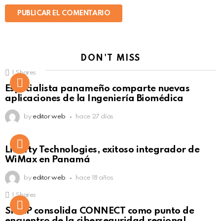
DON'T MISS
1
Shares
Not Safe For Work
Especialista panameño comparte nuevas
Click to view this post
aplicaciones de la Ingeniería Biomédica
by
editor web
hace 27 días
Liberty Technologies, exitoso integrador de
WiMax en Panamá
by
editor web
hace 18 años
1
Shares
Not Safe For Work
SISAP consolida CONNECT como punto de
Click to view this post
encuentro de la ciberseguridad regional