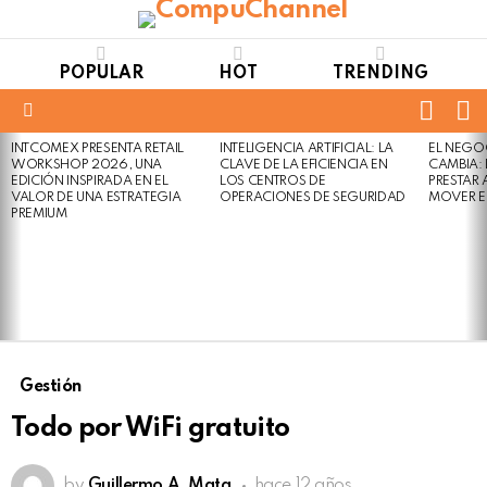
POPULAR
HOT
TRENDING
FOLL
S
US
Menu
INTCOMEX PRESENTA RETAIL
INTELIGENCIA ARTIFICIAL: LA
EL NEGO
LATEST
WORKSHOP 2026, UNA
CLAVE DE LA EFICIENCIA EN
CAMBIA:
STORIES
EDICIÓN INSPIRADA EN EL
LOS CENTROS DE
PRESTAR
VALOR DE UNA ESTRATEGIA
OPERACIONES DE SEGURIDAD
MOVER E
PREMIUM
Gestión
Todo por WiFi gratuito
by
Guillermo A. Mata
hace 12 años