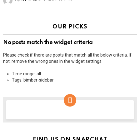
by
editor web
hace 27 días
OUR PICKS
No posts match the widget criteria
Please check if there are posts that match all the below criteria. If
not, remove the wrong ones in the widget settings.
Time range: all
Tags: bimber-sidebar
NEWSLETTER
FIND US ON SNAPCHAT