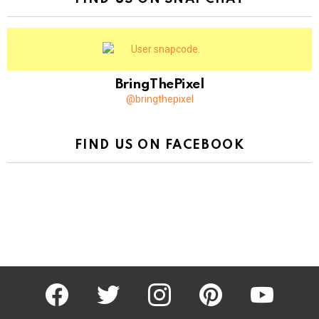
BringThePixel
@bringthepixel
FIND US ON FACEBOOK
facebook
twitter
instagram
pinterest
youtube