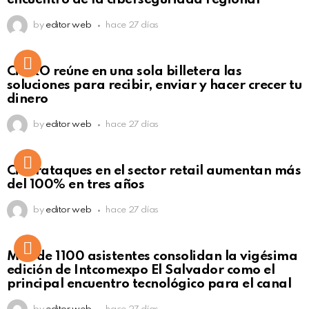
by
editor web
hace 27 días
Not Safe For Work
CiNKO reúne en una sola billetera las
Click to view this post
soluciones para recibir, enviar y hacer crecer tu
dinero
by
editor web
hace 27 días
Ciberataques en el sector retail aumentan más
del 100% en tres años
by
editor web
hace 27 días
Más de 1100 asistentes consolidan la vigésima
edición de Intcomexpo El Salvador como el
principal encuentro tecnológico para el canal