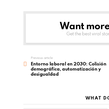
Want more s
NEWSLETTER
Get the best viral sto
Previous article
See
more
Entorno laboral en 2030: Colisión
demográfica, automatización y
desigualdad
WHAT DO