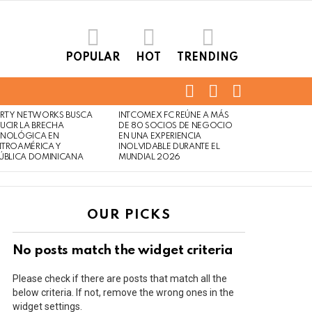
POPULAR
HOT
TRENDING
FOLLOW
SEARCH
LOGIN
US
ERTY NETWORKS BUSCA
INTCOMEX FC REÚNE A MÁS
UCIR LA BRECHA
DE 80 SOCIOS DE NEGOCIO
CNOLÓGICA EN
EN UNA EXPERIENCIA
NTROAMÉRICA Y
INOLVIDABLE DURANTE EL
ÚBLICA DOMINICANA
MUNDIAL 2026
OUR PICKS
No posts match the widget criteria
Please check if there are posts that match all the
below criteria. If not, remove the wrong ones in the
widget settings.