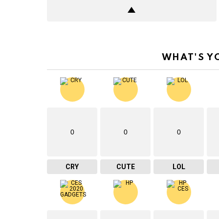
WHAT'S Y
0
0
0
CRY
CUTE
LOL