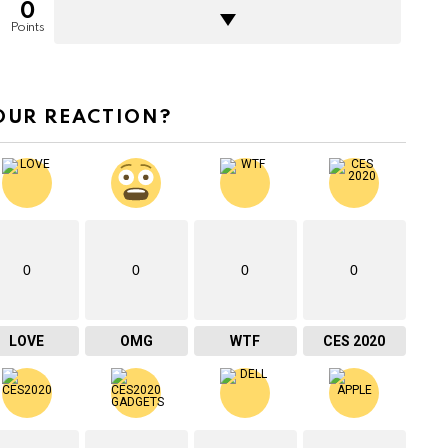
0
Points
OUR REACTION?
0
0
0
0
LOVE
OMG
WTF
CES 2020