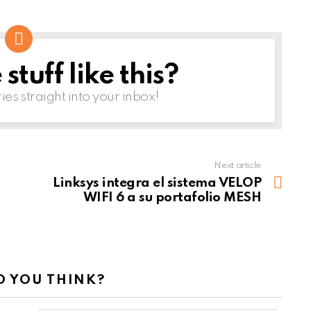
tuff like this?
ries straight into your inbox!
Next article
Linksys integra el sistema VELOP
WIFI 6 a su portafolio MESH
 YOU THINK?