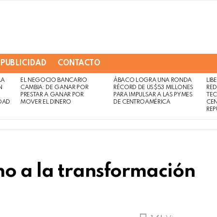
PUBLICIDAD
CONTACTO
LA
EL NEGOCIO BANCARIO
ÁBACO LOGRA UNA RONDA
LIB
Not
Click
N
CAMBIA: DE GANAR POR
RÉCORD DE US$53 MILLONES
RED
to
Safe
PRESTAR A GANAR POR
PARA IMPULSAR A LAS PYMES
TE
view
DAD
MOVER EL DINERO
DE CENTROAMÉRICA
CE
For
this
REP
Work
post
o a la transformación