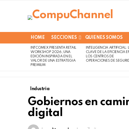
HOME
SECCIONES
QUIENES SOMOS
INTCOMEX PRESENTA RETAIL
INTELIGENCIA ARTIFICIAL: 
LATEST
WORKSHOP 2026, UNA
CLAVE DE LA EFICIENCIA E
STORIES
EDICIÓN INSPIRADA EN EL
LOS CENTROS DE
VALOR DE UNA ESTRATEGIA
OPERACIONES DE SEGURI
PREMIUM
Industria
Gobiernos en camin
digital