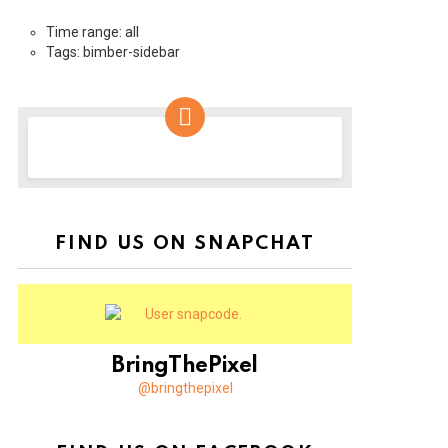
Time range: all
Tags: bimber-sidebar
NEWSLETTER
FIND US ON SNAPCHAT
BringThePixel
@bringthepixel