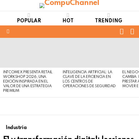
POPULAR
HOT
TRENDING
FOLL
S
US
Menu
LATEST
STORIES
INTCOMEX PRESENTA RETAIL
INTELIGENCIA ARTIFICIAL: LA
EL NEGO
WORKSHOP 2026, UNA
CLAVE DE LA EFICIENCIA EN
CAMBIA:
EDICIÓN INSPIRADA EN EL
LOS CENTROS DE
PRESTAR
VALOR DE UNA ESTRATEGIA
OPERACIONES DE SEGURIDAD
MOVER E
PREMIUM
Industria