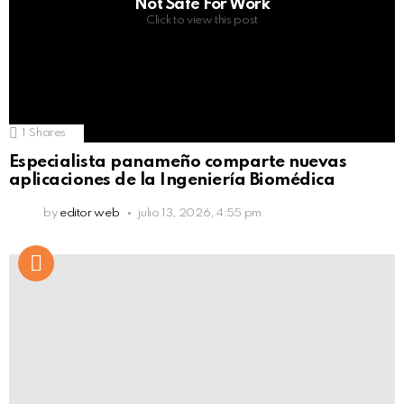
Not Safe For Work
Click to view this post
1
Shares
Especialista panameño comparte nuevas
aplicaciones de la Ingeniería Biomédica
by
editor web
julio 13, 2026, 4:55 pm