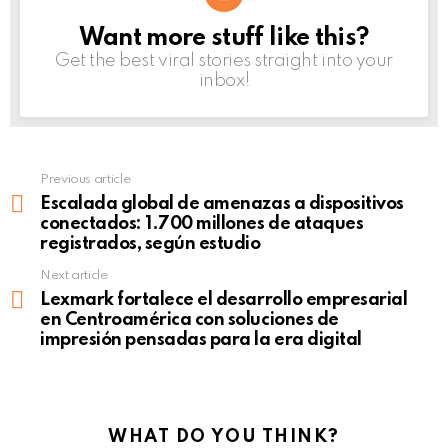
Want more stuff like this?
NEWSLETTER
Get the best viral stories straight into your
inbox!
Previous article
See
more
Escalada global de amenazas a dispositivos
conectados: 1.700 millones de ataques
registrados, según estudio
Next article
Lexmark fortalece el desarrollo empresarial
en Centroamérica con soluciones de
impresión pensadas para la era digital
WHAT DO YOU THINK?