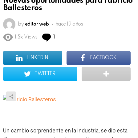
Nuevas oportunidades para Fabricio
Ballesteros
by
editor web
hace 19 años
Comment
1.5k
Views
1
LINKEDIN
FACEBOOK
TWITTER
Un cambio sorprendente en la industria, se dio esta