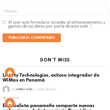
*
Web
Al usar este formulario accedes al almacenamiento y
gestión de tus datos por parte de esta web.
*
DON'T MISS
Liberty Technologies, exitoso integrador de
WiMax en Panamá
by
editor web
hace 18 años
1
Shares
Not Safe For Work
Especialista panameño comparte nuevas
Click to view this post