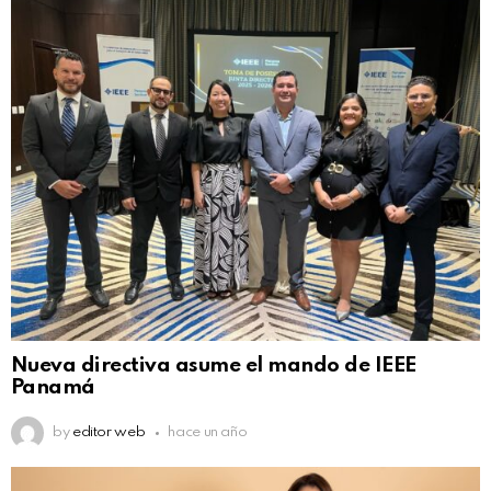
Nueva directiva asume el mando de IEEE
Panamá
by
editor web
hace un año