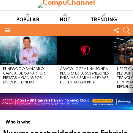
POPULAR
HOT
TRENDING
FOLL
S
US
Menu
LATEST
STORIES
Not
Click
to
Safe
view
EL NEGOCIO BANCARIO
ÁBACO LOGRA UNA RONDA
LIBERTY
For
this
CAMBIA: DE GANAR POR
RÉCORD DE US$53 MILLONES
REDUCIR 
Work
post
PRESTAR A GANAR POR
PARA IMPULSAR A LAS PYMES
TECNOLÓ
MOVER EL DINERO
DE CENTROAMÉRICA
CENTROA
REPÚBLI
Who is who