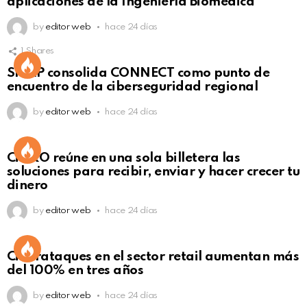
aplicaciones de la Ingeniería Biomédica
by
editor web
hace 24 días
1
Shares
Not Safe For Work
SISAP consolida CONNECT como punto de
Click to view this post
encuentro de la ciberseguridad regional
by
editor web
hace 24 días
Not Safe For Work
CiNKO reúne en una sola billetera las
Click to view this post
soluciones para recibir, enviar y hacer crecer tu
dinero
by
editor web
hace 24 días
Ciberataques en el sector retail aumentan más
del 100% en tres años
by
editor web
hace 24 días