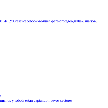
/2014/12/03/eset-facebook-se-unen-para-proteger-gratis-usuarios/
.
a
humanos y robots están captando nuevos sectores