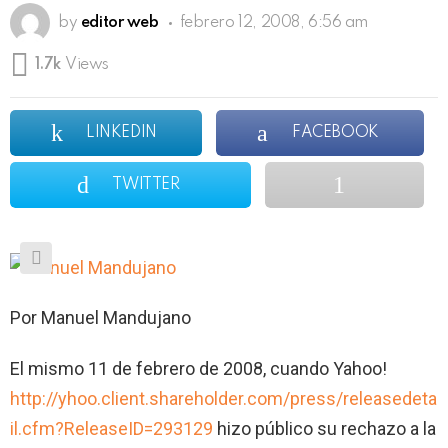
by
editor web
febrero 12, 2008, 6:56 am
1.7k
Views
LINKEDIN
FACEBOOK
TWITTER
Por Manuel Mandujano
El mismo 11 de febrero de 2008, cuando Yahoo!
http://yhoo.client.shareholder.com/press/releasedeta
il.cfm?ReleaseID=293129
hizo público su rechazo a la