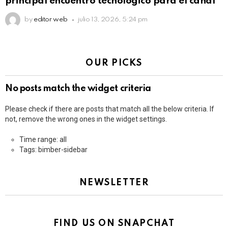
principal encuentro tecnológico para el canal
by
editor web
julio 13, 2026, 5:24 pm
OUR PICKS
No posts match the widget criteria
Please check if there are posts that match all the below criteria. If
not, remove the wrong ones in the widget settings.
Time range: all
Tags: bimber-sidebar
NEWSLETTER
FIND US ON SNAPCHAT