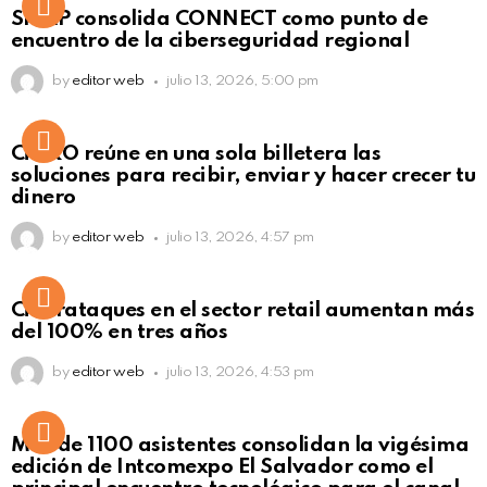
Not Safe For Work
SISAP consolida CONNECT como punto de
Click to view this post
encuentro de la ciberseguridad regional
by
editor web
julio 13, 2026, 5:00 pm
Not Safe For Work
CiNKO reúne en una sola billetera las
Click to view this post
soluciones para recibir, enviar y hacer crecer tu
dinero
by
editor web
julio 13, 2026, 4:57 pm
Ciberataques en el sector retail aumentan más
del 100% en tres años
by
editor web
julio 13, 2026, 4:53 pm
Más de 1100 asistentes consolidan la vigésima
edición de Intcomexpo El Salvador como el