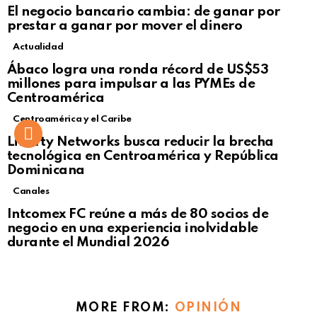
El negocio bancario cambia: de ganar por
prestar a ganar por mover el dinero
Actualidad
Not Safe For Work
Ábaco logra una ronda récord de US$53
Click to view this post
millones para impulsar a las PYMEs de
Centroamérica
Centroamérica y el Caribe
Liberty Networks busca reducir la brecha
tecnológica en Centroamérica y República
Dominicana
Canales
Intcomex FC reúne a más de 80 socios de
negocio en una experiencia inolvidable
durante el Mundial 2026
MORE FROM:
OPINIÓN