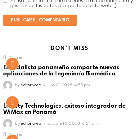
Al usar este formulario accedes al almacenamiento y
gestión de tus datos por parte de esta web.
*
DON'T MISS
1
Shares
Not Safe For Work
Especialista panameño comparte nuevas
Click to view this post
aplicaciones de la Ingeniería Biomédica
by
editor web
julio 13, 2026, 4:55 pm
Liberty Technologies, exitoso integrador de
WiMax en Panamá
by
editor web
octubre 16, 2008, 6:54 am
1
Shares