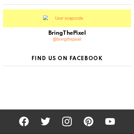
BringThePixel
@bringthepixel
FIND US ON FACEBOOK
facebook
twitter
instagram
pinterest
youtube