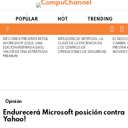
POPULAR
HOT
TRENDING
FOLL
S
US
Menu
INTCOMEX PRESENTA RETAIL
INTELIGENCIA ARTIFICIAL: LA
EL NEGO
LATEST
WORKSHOP 2026, UNA
CLAVE DE LA EFICIENCIA EN
CAMBIA:
STORIES
EDICIÓN INSPIRADA EN EL
LOS CENTROS DE
PRESTAR
VALOR DE UNA ESTRATEGIA
OPERACIONES DE SEGURIDAD
MOVER E
PREMIUM
Opinión
Endurecerá Microsoft posición contra
Yahoo!