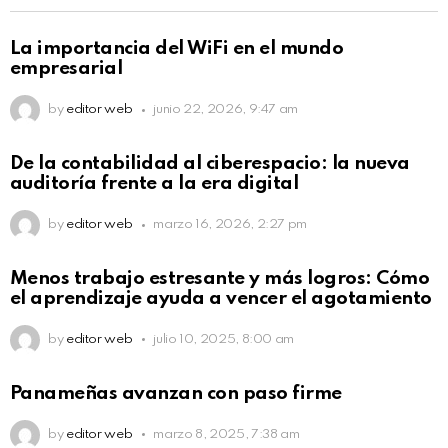
La importancia del WiFi en el mundo
empresarial
by
editor web
junio 22, 2026, 9:47 am
De la contabilidad al ciberespacio: la nueva
auditoría frente a la era digital
by
editor web
marzo 16, 2026, 2:27 pm
Menos trabajo estresante y más logros: Cómo
el aprendizaje ayuda a vencer el agotamiento
by
editor web
julio 10, 2025, 8:00 am
Panameñas avanzan con paso firme
by
editor web
marzo 8, 2025, 7:38 am