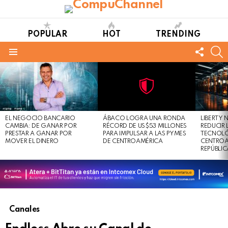
POPULAR
HOT
TRENDING
FOLL
S
US
Menu
LATEST
STORIES
Not
Click
to
Safe
view
EL NEGOCIO BANCARIO
ÁBACO LOGRA UNA RONDA
LIBERTY
For
this
CAMBIA: DE GANAR POR
RÉCORD DE US$53 MILLONES
REDUCIR 
Work
post
PRESTAR A GANAR POR
PARA IMPULSAR A LAS PYMES
TECNOLÓ
MOVER EL DINERO
DE CENTROAMÉRICA
CENTROA
REPÚBLI
Canales