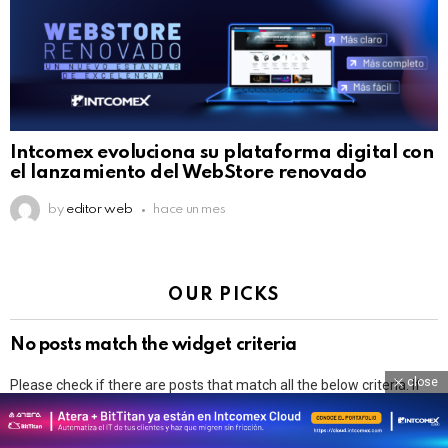
Intcomex evoluciona su plataforma digital con
el lanzamiento del WebStore renovado
by
editor web
hace un mes
OUR PICKS
No posts match the widget criteria
close
Please check if there are posts that match all the below criteria. If
not, remove the wrong ones in the widget settings.
Time range: all