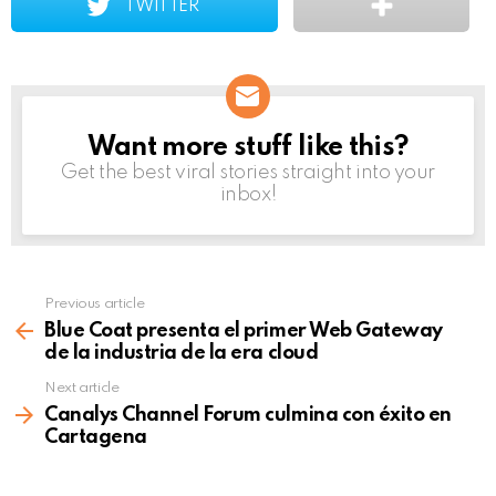
TWITTER
Want more stuff like this?
NEWSLETTER
Get the best viral stories straight into your
inbox!
Previous article
See
more
Blue Coat presenta el primer Web Gateway
de la industria de la era cloud
Next article
Canalys Channel Forum culmina con éxito en
Cartagena