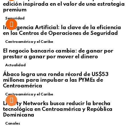
edición inspirada en el valor de una estrategia
premium
Seguridad
Inteligencia Artificial: la clave de la eficiencia
en los Centros de Operaciones de Seguridad
Centroamérica y el Caribe
El negocio bancario cambia: de ganar por
prestar a ganar por mover el dinero
Actualidad
Not Safe For Work
Ábaco logra una ronda récord de US$53
Click to view this post
millones para impulsar a las PYMEs de
Centroamérica
Centroamérica y el Caribe
Liberty Networks busca reducir la brecha
tecnológica en Centroamérica y República
Dominicana
Canales