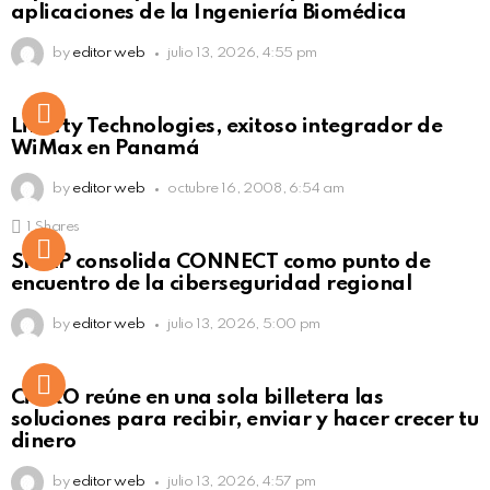
aplicaciones de la Ingeniería Biomédica
by
editor web
julio 13, 2026, 4:55 pm
Liberty Technologies, exitoso integrador de
WiMax en Panamá
by
editor web
octubre 16, 2008, 6:54 am
1
Shares
Not Safe For Work
SISAP consolida CONNECT como punto de
Click to view this post
encuentro de la ciberseguridad regional
by
editor web
julio 13, 2026, 5:00 pm
Not Safe For Work
CiNKO reúne en una sola billetera las
Click to view this post
soluciones para recibir, enviar y hacer crecer tu
dinero
by
editor web
julio 13, 2026, 4:57 pm