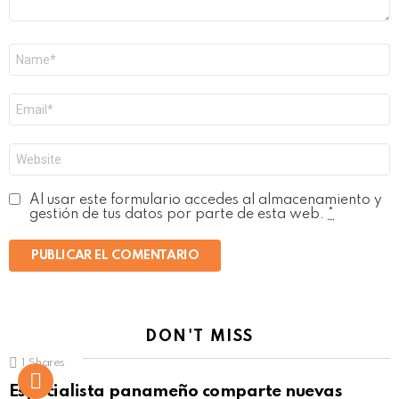
Nombre
*
Correo
electrónico
*
Web
Al usar este formulario accedes al almacenamiento y
gestión de tus datos por parte de esta web.
*
DON'T MISS
1
Shares
Not Safe For Work
Especialista panameño comparte nuevas
Click to view this post