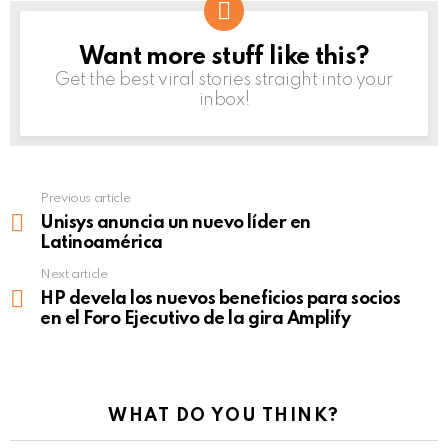
Want more stuff like this?
NEWSLETTER
Get the best viral stories straight into your
inbox!
Previous article
See
more
Unisys anuncia un nuevo líder en
Latinoamérica
Next article
HP devela los nuevos beneficios para socios
en el Foro Ejecutivo de la gira Amplify
WHAT DO YOU THINK?