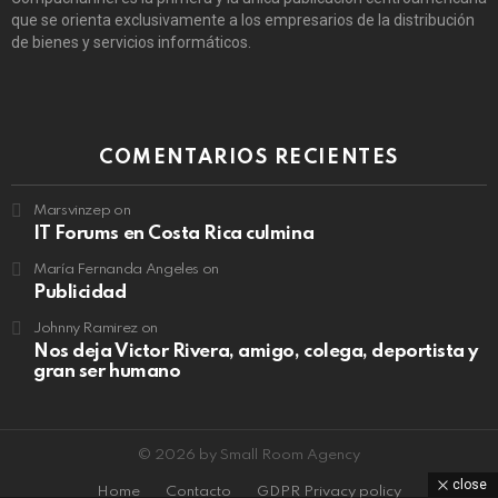
que se orienta exclusivamente a los empresarios de la distribución
de bienes y servicios informáticos.
COMENTARIOS RECIENTES
Marsvinzep
on
IT Forums en Costa Rica culmina
María Fernanda Angeles
on
Publicidad
Johnny Ramirez
on
Nos deja Victor Rivera, amigo, colega, deportista y
gran ser humano
© 2026 by Small Room Agency
close
Home
Contacto
GDPR Privacy policy