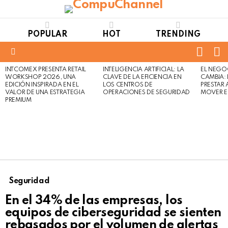
POPULAR
HOT
TRENDING
FOLL
S
US
Menu
INTCOMEX PRESENTA RETAIL
INTELIGENCIA ARTIFICIAL: LA
EL NEGO
LATEST
WORKSHOP 2026, UNA
CLAVE DE LA EFICIENCIA EN
CAMBIA:
STORIES
EDICIÓN INSPIRADA EN EL
LOS CENTROS DE
PRESTAR
VALOR DE UNA ESTRATEGIA
OPERACIONES DE SEGURIDAD
MOVER E
PREMIUM
Seguridad
En el 34% de las empresas, los
equipos de ciberseguridad se sienten
rebasados por el volumen de alertas