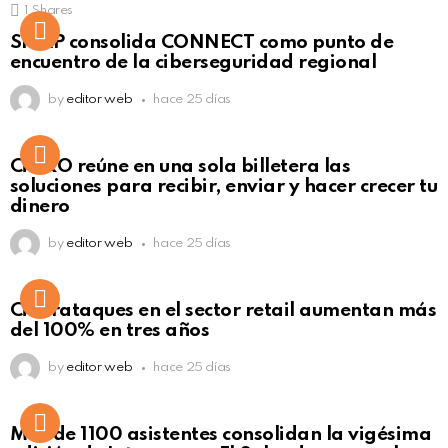
1
Shares
Not Safe For Work
SISAP consolida CONNECT como punto de
Click to view this post
encuentro de la ciberseguridad regional
by
editor web
hace 25 días
Not Safe For Work
CiNKO reúne en una sola billetera las
Click to view this post
soluciones para recibir, enviar y hacer crecer tu
dinero
by
editor web
hace 25 días
Ciberataques en el sector retail aumentan más
del 100% en tres años
by
editor web
hace 25 días
Más de 1100 asistentes consolidan la vigésima