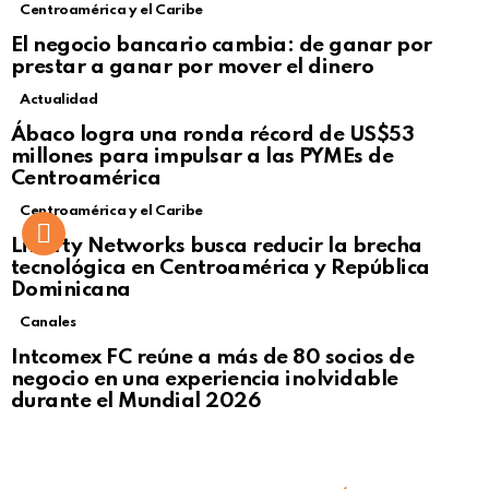
Centroamérica y el Caribe
El negocio bancario cambia: de ganar por
prestar a ganar por mover el dinero
Actualidad
Not Safe For Work
Ábaco logra una ronda récord de US$53
Click to view this post
millones para impulsar a las PYMEs de
Centroamérica
Centroamérica y el Caribe
Liberty Networks busca reducir la brecha
tecnológica en Centroamérica y República
Dominicana
Canales
Intcomex FC reúne a más de 80 socios de
negocio en una experiencia inolvidable
durante el Mundial 2026