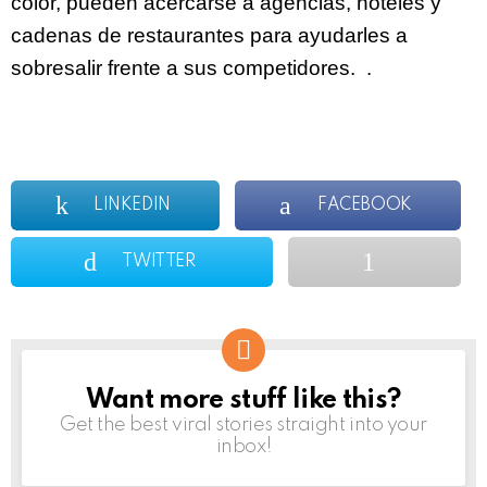
color, pueden acercarse a agencias, hoteles y
cadenas de restaurantes para ayudarles a
sobresalir frente a sus competidores. .
LINKEDIN
FACEBOOK
TWITTER
Want more stuff like this?
NEWSLETTER
Get the best viral stories straight into your
inbox!