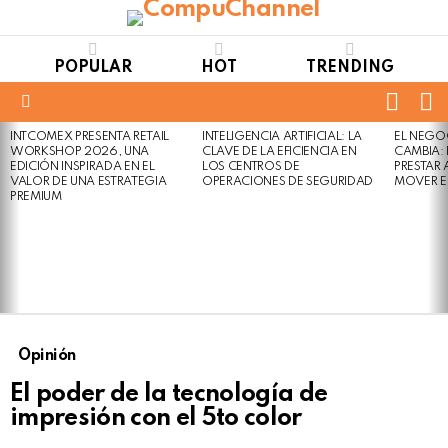
POPULAR
HOT
TRENDING
FOLL
S
US
Menu
INTCOMEX PRESENTA RETAIL
INTELIGENCIA ARTIFICIAL: LA
EL NEGO
LATEST
WORKSHOP 2026, UNA
CLAVE DE LA EFICIENCIA EN
CAMBIA:
STORIES
EDICIÓN INSPIRADA EN EL
LOS CENTROS DE
PRESTAR
VALOR DE UNA ESTRATEGIA
OPERACIONES DE SEGURIDAD
MOVER E
PREMIUM
Opinión
El poder de la tecnología de
impresión con el 5to color