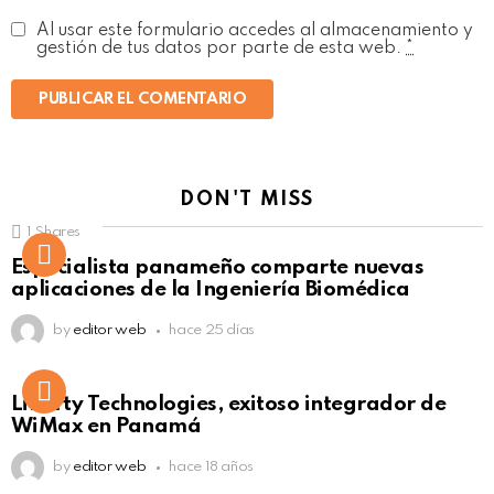
Al usar este formulario accedes al almacenamiento y
gestión de tus datos por parte de esta web.
*
DON'T MISS
1
Shares
Not Safe For Work
Especialista panameño comparte nuevas
Click to view this post
aplicaciones de la Ingeniería Biomédica
by
editor web
hace 25 días
Liberty Technologies, exitoso integrador de
WiMax en Panamá
by
editor web
hace 18 años