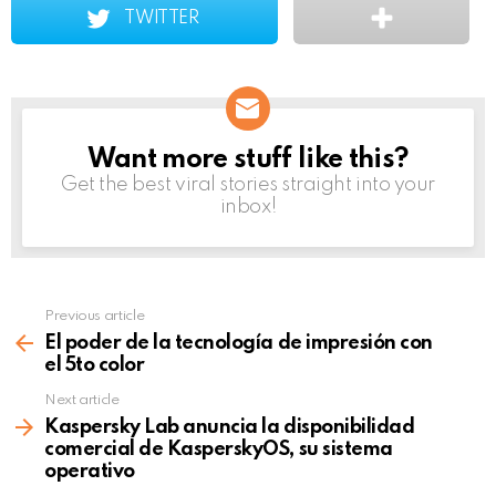
TWITTER
Want more stuff like this?
NEWSLETTER
Get the best viral stories straight into your
inbox!
Previous article
See
more
El poder de la tecnología de impresión con
el 5to color
Next article
Kaspersky Lab anuncia la disponibilidad
comercial de KasperskyOS, su sistema
operativo