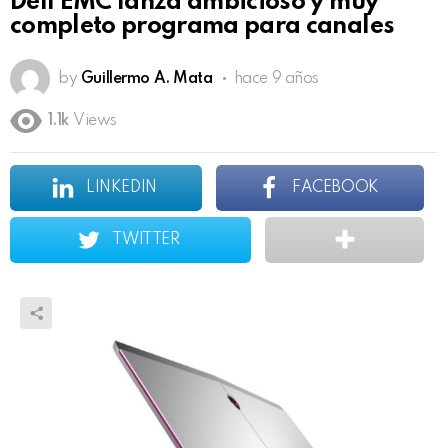
Dell EMC lanza ambicioso y muy
completo programa para canales
by
Guillermo A. Mata
hace 9 años
1.1k
Views
LINKEDIN
FACEBOOK
TWITTER