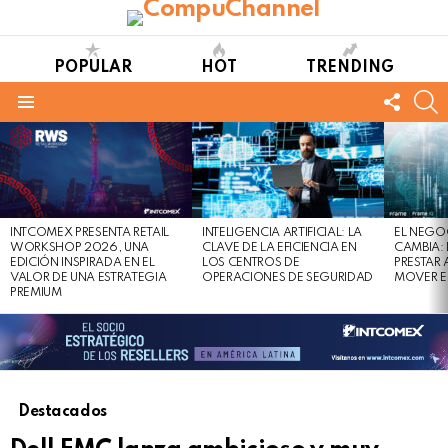
POPULAR
HOT
TRENDING
FOLL
S
US
Menu
LATEST
STORIES
INTCOMEX PRESENTA RETAIL
INTELIGENCIA ARTIFICIAL: LA
EL NEGO
WORKSHOP 2026, UNA
CLAVE DE LA EFICIENCIA EN
CAMBIA:
EDICIÓN INSPIRADA EN EL
LOS CENTROS DE
PRESTAR
VALOR DE UNA ESTRATEGIA
OPERACIONES DE SEGURIDAD
MOVER E
PREMIUM
Destacados