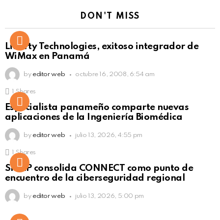
DON'T MISS
Liberty Technologies, exitoso integrador de
WiMax en Panamá
by
editor web
octubre 16, 2008, 6:54 am
1
Shares
Not Safe For Work
Especialista panameño comparte nuevas
Click to view this post
aplicaciones de la Ingeniería Biomédica
by
editor web
julio 13, 2026, 4:55 pm
1
Shares
Not Safe For Work
SISAP consolida CONNECT como punto de
Click to view this post
encuentro de la ciberseguridad regional
by
editor web
julio 13, 2026, 5:00 pm