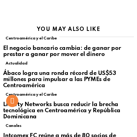
YOU MAY ALSO LIKE
Centroamérica y el Caribe
El negocio bancario cambia: de ganar por
prestar a ganar por mover el dinero
Actualidad
Not Safe For Work
Ábaco logra una ronda récord de US$53
Click to view this post
millones para impulsar a las PYMEs de
Centroamérica
Centroamérica y el Caribe
Liberty Networks busca reducir la brecha
tecnológica en Centroamérica y República
Dominicana
Canales
Intcomex FC reúne a más de 80 socios de