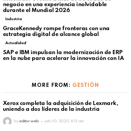
negocio en una experiencia inolvidable
durante el Mundial 2026
Industria
GraceKennedy rompe fronteras con una
estrategia digital de alcance global
Actualidad
Not Safe For Work
SAP e IBM impulsan la modernización de ERP
Click to view this post
en la nube para acelerar la innovación con IA
MORE FROM:
GESTIÓN
Xerox completa la adquisición de Lexmark,
uniendo a dos líderes de la industria
by
editor web
julio 10, 2025, 8:13 am