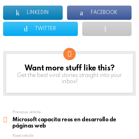
LINKEDIN
FACEBOOK
TWITTER
Want more stuff like this?
NEWSLETTER
Get the best viral stories straight into your
inbox!
Previous article
See
more
Microsoft capacita reos en desarrollo de
páginas web
Next article