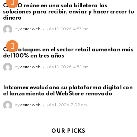
Not Safe For Work
CiNKO reúne en una sola billetera las
Click to view this post
soluciones para recibir, enviar y hacer crecer tu
dinero
by
editor web
julio 13, 2026, 4:57 pm
Ciberataques en el sector retail aumentan más
del 100% en tres años
by
editor web
julio 13, 2026, 4:53 pm
Intcomex evoluciona su plataforma digital con
el lanzamiento del WebStore renovado
by
editor web
julio 1, 2026, 7:02 am
OUR PICKS