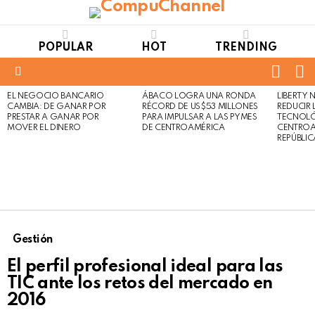
POPULAR
HOT
TRENDING
FOLL
S
US
Menu
EL NEGOCIO BANCARIO
ÁBACO LOGRA UNA RONDA
LIBERTY
LATEST
Not
Click
CAMBIA: DE GANAR POR
RÉCORD DE US$53 MILLONES
REDUCIR 
STORIES
to
Safe
PRESTAR A GANAR POR
PARA IMPULSAR A LAS PYMES
TECNOLÓ
view
MOVER EL DINERO
DE CENTROAMÉRICA
CENTROA
For
this
REPÚBLI
Work
post
Gestión
El perfil profesional ideal para las
TIC ante los retos del mercado en
2016