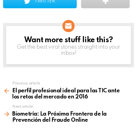
TWITTER
Want more stuff like this?
NEWSLETTER
Get the best viral stories straight into your
inbox!
Previous article
See
more
El perfil profesional ideal para las TIC ante
los retos del mercado en 2016
Next article
Biometría: La Próxima Frontera de la
Prevención del Fraude Online