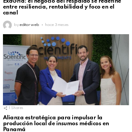
ExaGrid: el negocio del respaldo se redefine
entre resiliencia, rentabilidad y foco en el
canal
by
editor web
hace 3 meses
1
Shares
Alianza estratégica para impulsar la
producción local de insumos médicos en
Panamá