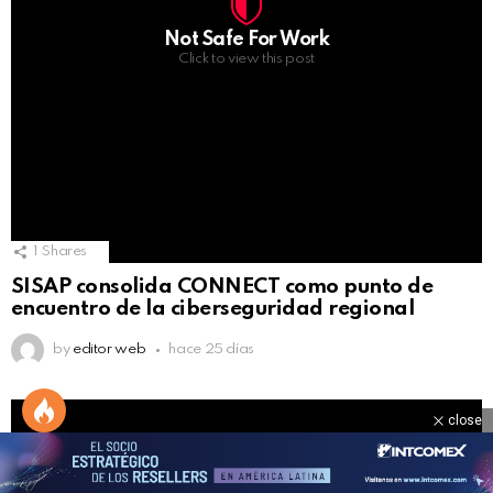
Not Safe For Work
Click to view this post
1
Shares
SISAP consolida CONNECT como punto de
encuentro de la ciberseguridad regional
by
editor web
hace 25 días
close