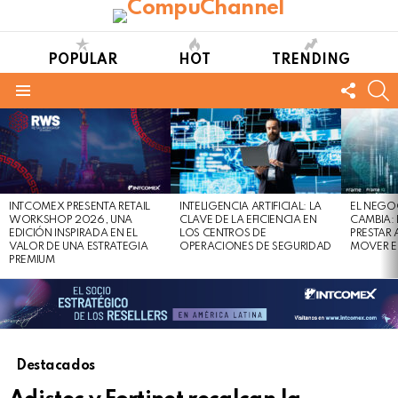
POPULAR
HOT
TRENDING
FOLL
S
US
Menu
LATEST
STORIES
INTCOMEX PRESENTA RETAIL
INTELIGENCIA ARTIFICIAL: LA
EL NEGO
WORKSHOP 2026, UNA
CLAVE DE LA EFICIENCIA EN
CAMBIA:
EDICIÓN INSPIRADA EN EL
LOS CENTROS DE
PRESTAR
VALOR DE UNA ESTRATEGIA
OPERACIONES DE SEGURIDAD
MOVER E
PREMIUM
Destacados