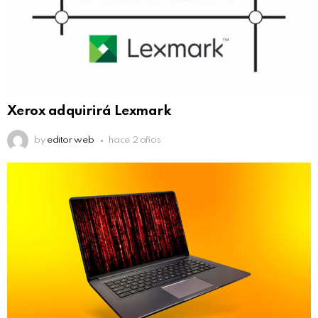
Xerox adquirirá Lexmark
by
editor web
hace 2 años