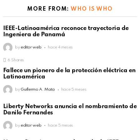
MORE FROM:
WHO IS WHO
IEEE-Latinoamérica reconoce trayectoria de
Ingeniera de Panamá
by
editor web
hace 4 meses
6
Shares
Fallece un pionero de la protección eléctrica en
Latinoamérica
by
Guillermo A. Mata
hace 5 meses
Liberty Networks anuncia el nombramiento de
Danilo Fernandes
by
editor web
hace 5 meses