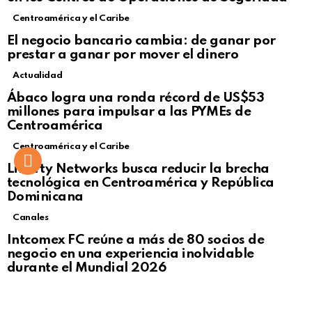
Centroamérica y el Caribe
El negocio bancario cambia: de ganar por
prestar a ganar por mover el dinero
Actualidad
Not Safe For Work
Ábaco logra una ronda récord de US$53
Click to view this post
millones para impulsar a las PYMEs de
Centroamérica
Centroamérica y el Caribe
Liberty Networks busca reducir la brecha
tecnológica en Centroamérica y República
Dominicana
Canales
Intcomex FC reúne a más de 80 socios de
negocio en una experiencia inolvidable
durante el Mundial 2026