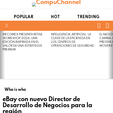
POPULAR
HOT
TRENDING
FOLL
S
US
Menu
INTCOMEX PRESENTA RETAIL
INTELIGENCIA ARTIFICIAL: LA
EL NEGO
LATEST
WORKSHOP 2026, UNA
CLAVE DE LA EFICIENCIA EN
CAMBIA:
STORIES
EDICIÓN INSPIRADA EN EL
LOS CENTROS DE
PRESTAR
VALOR DE UNA ESTRATEGIA
OPERACIONES DE SEGURIDAD
MOVER E
PREMIUM
Who is who
eBay con nuevo Director de
Desarrollo de Negocios para la
región