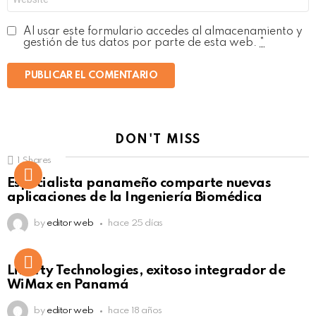
Al usar este formulario accedes al almacenamiento y
gestión de tus datos por parte de esta web.
*
DON'T MISS
1
Shares
Not Safe For Work
Especialista panameño comparte nuevas
Click to view this post
aplicaciones de la Ingeniería Biomédica
by
editor web
hace 25 días
Liberty Technologies, exitoso integrador de
WiMax en Panamá
by
editor web
hace 18 años