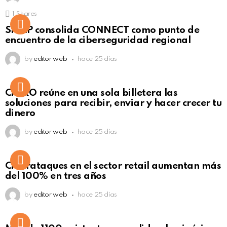
1
Shares
Not Safe For Work
SISAP consolida CONNECT como punto de
Click to view this post
encuentro de la ciberseguridad regional
by
editor web
hace 25 días
Not Safe For Work
CiNKO reúne en una sola billetera las
Click to view this post
soluciones para recibir, enviar y hacer crecer tu
dinero
by
editor web
hace 25 días
Ciberataques en el sector retail aumentan más
del 100% en tres años
by
editor web
hace 25 días