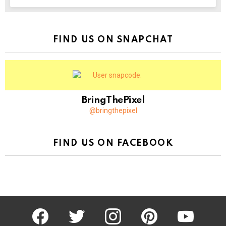
FIND US ON SNAPCHAT
BringThePixel
@bringthepixel
FIND US ON FACEBOOK
facebook
twitter
instagram
pinterest
youtube