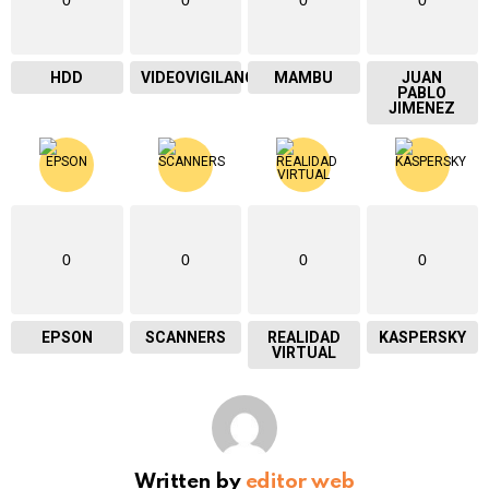
0
0
0
0
HDD
VIDEOVIGILANCIA
MAMBU
JUAN
PABLO
JIMENEZ
0
0
0
0
EPSON
SCANNERS
REALIDAD
KASPERSKY
VIRTUAL
Written by
editor web