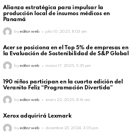
Alianza estratégica para impulsar la
producción local de insumos médicos en
Panamá
by
editor web
julio 10, 2025, 8:03 am
Acer se posiciona en el Top 5% de empresas en
la Evaluación de Sostenibilidad de S&P Global
by
editor web
marzo 17, 2025, 5:35 pm
190 niños participan en la cuarta edición del
Veranito Feliz “Programación Divertida”
by
editor web
enero 22, 2025, 8:16 am
Xerox adquirirá Lexmark
by
editor web
diciembre 23, 2024, 3:05 pm