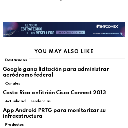
YOU MAY ALSO LIKE
Destacados
Google gana licitación para administrar
aeródromo federal
Canales
Costa Rica anfitrión Cisco Connect 2013
Actualidad
Tendencias
Not Safe For Work
App Android PRTG para monitorizar su
Click to view this post
infraestructura
Productos