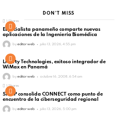
DON'T MISS
1
Shares
Not Safe For Work
Especialista panameño comparte nuevas
Click to view this post
aplicaciones de la Ingeniería Biomédica
by
editor web
julio 13, 2026, 4:55 pm
Liberty Technologies, exitoso integrador de
WiMax en Panamá
by
editor web
octubre 16, 2008, 6:54 am
1
Shares
Not Safe For Work
SISAP consolida CONNECT como punto de
Click to view this post
encuentro de la ciberseguridad regional
by
editor web
julio 13, 2026, 5:00 pm