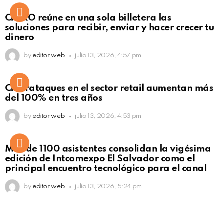
Not Safe For Work
CiNKO reúne en una sola billetera las
Click to view this post
soluciones para recibir, enviar y hacer crecer tu
dinero
by
editor web
julio 13, 2026, 4:57 pm
Ciberataques en el sector retail aumentan más
del 100% en tres años
by
editor web
julio 13, 2026, 4:53 pm
Más de 1100 asistentes consolidan la vigésima
edición de Intcomexpo El Salvador como el
principal encuentro tecnológico para el canal
by
editor web
julio 13, 2026, 5:24 pm