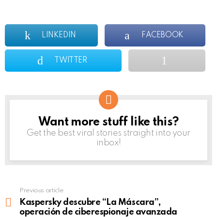
LINKEDIN
FACEBOOK
TWITTER
Want more stuff like this?
NEWSLETTER
Get the best viral stories straight into your
inbox!
Previous article
See
more
Kaspersky descubre “La Máscara”,
operación de ciberespionaje avanzada