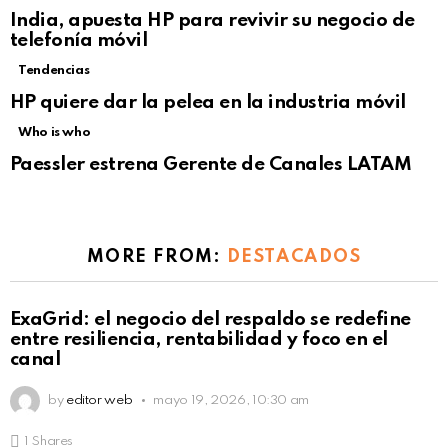
India, apuesta HP para revivir su negocio de
telefonía móvil
Tendencias
Not Safe For Work
HP quiere dar la pelea en la industria móvil
Click to view this post
Who is who
Paessler estrena Gerente de Canales LATAM
MORE FROM:
DESTACADOS
ExaGrid: el negocio del respaldo se redefine
entre resiliencia, rentabilidad y foco en el
canal
by
editor web
mayo 19, 2026, 10:30 am
1
Shares