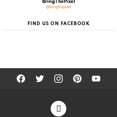
BringThePixel
@bringthepixel
FIND US ON FACEBOOK
facebook
twitter
instagram
pinterest
youtube