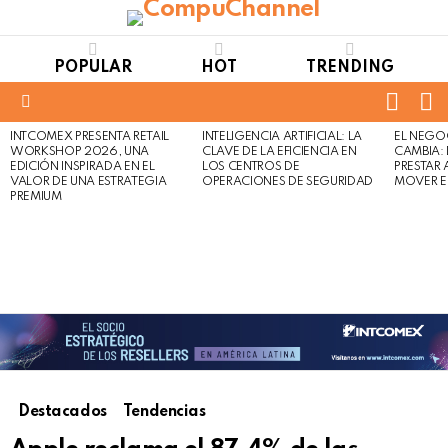
POPULAR
HOT
TRENDING
FOLL
S
US
Menu
INTCOMEX PRESENTA RETAIL
INTELIGENCIA ARTIFICIAL: LA
EL NEGO
LATEST
WORKSHOP 2026, UNA
CLAVE DE LA EFICIENCIA EN
CAMBIA:
STORIES
EDICIÓN INSPIRADA EN EL
LOS CENTROS DE
PRESTAR
VALOR DE UNA ESTRATEGIA
OPERACIONES DE SEGURIDAD
MOVER E
PREMIUM
Destacados
Tendencias