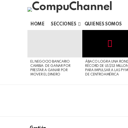
HOME
SECCIONES
QUIENES SOMOS
LATEST
STORIES
Not
Click
to
Safe
view
EL NEGOCIO BANCARIO
ÁBACO LOGRA UNA RON
For
this
CAMBIA: DE GANAR POR
RÉCORD DE US$53 MILLO
Work
post
PRESTAR A GANAR POR
PARA IMPULSAR A LAS PY
MOVER EL DINERO
DE CENTROAMÉRICA