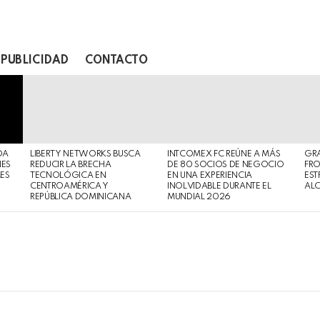
PUBLICIDAD
CONTACTO
DA
LIBERTY NETWORKS BUSCA
INTCOMEX FC REÚNE A MÁS
GR
NES
REDUCIR LA BRECHA
DE 80 SOCIOS DE NEGOCIO
FRO
MES
TECNOLÓGICA EN
EN UNA EXPERIENCIA
EST
CENTROAMÉRICA Y
INOLVIDABLE DURANTE EL
AL
REPÚBLICA DOMINICANA
MUNDIAL 2026