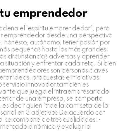
ritu emprendedor
dena el “espíritu emprendedor”, pero
ser emprendedor desde una perspectiva
te, honesto, autónomo, tener pasión por
más pequeñas hasta las más grandes,
las circunstancias adversas y aprender
 situación y enfrentar cada reto. Si bien
raemprendedores son personas claves
rar ideas, propuestas e iniciativas
o servicio innovador también es
evante que juega el intraempresariado
interior de una empresa, se comporta
es decir quien “trae la camiseta de la
sarial en 3 adjetivos De acuerdo con
al se compone de tres cualidades: •
n mercado dinámico y evaluar la