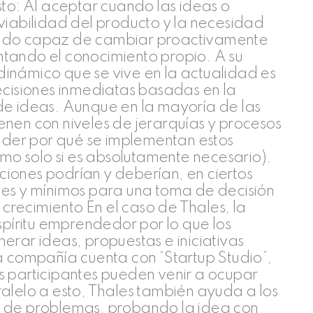
sto: Al aceptar cuando las ideas o
viabilidad del producto y la necesidad
endo capaz de cambiar proactivamente
tando el conocimiento propio. A su
inámico que se vive en la actualidad es
ecisiones inmediatas basadas en la
de ideas. Aunque en la mayoría de las
nen con niveles de jerarquías y procesos
der por qué se implementan estos
imo solo si es absolutamente necesario).
iones podrían y deberían, en ciertos
les y mínimos para una toma de decisión
recimiento En el caso de Thales, la
íritu emprendedor por lo que los
erar ideas, propuestas e iniciativas
a compañía cuenta con “Startup Studio”,
s participantes pueden venir a ocupar
alelo a esto, Thales también ayuda a los
n de problemas, probando la idea con