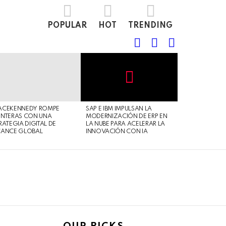
POPULAR
HOT
TRENDING
FOLLOW
SEARCH
LOGIN
US
Not
Click
to
Safe
view
ACEKENNEDY ROMPE
SAP E IBM IMPULSAN LA
For
this
NTERAS CON UNA
MODERNIZACIÓN DE ERP EN
Work
post
RATEGIA DIGITAL DE
LA NUBE PARA ACELERAR LA
CANCE GLOBAL
INNOVACIÓN CON IA