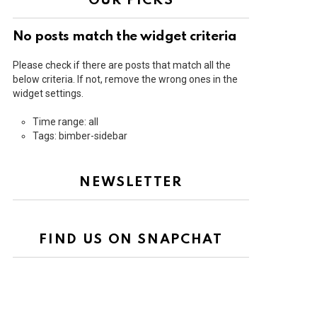
OUR PICKS
No posts match the widget criteria
Please check if there are posts that match all the
below criteria. If not, remove the wrong ones in the
widget settings.
Time range: all
Tags: bimber-sidebar
NEWSLETTER
FIND US ON SNAPCHAT