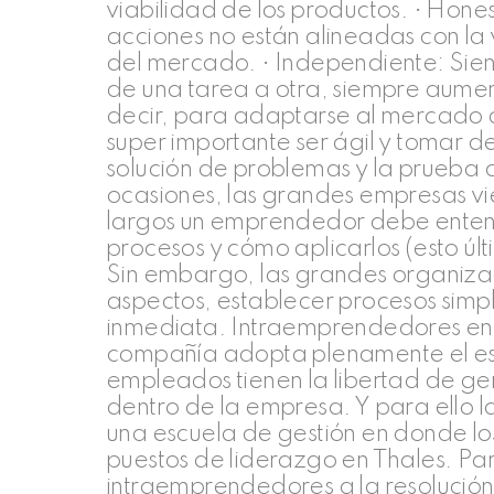
viabilidad de los productos. • Hone
acciones no están alineadas con la 
del mercado. • Independiente: Si
de una tarea a otra, siempre aumen
decir, para adaptarse al mercado d
super importante ser ágil y tomar d
solución de problemas y la prueba 
ocasiones, las grandes empresas vie
largos un emprendedor debe enten
procesos y cómo aplicarlos (esto últ
Sin embargo, las grandes organizac
aspectos, establecer procesos simp
inmediata. Intraemprendedores en c
compañía adopta plenamente el esp
empleados tienen la libertad de gen
dentro de la empresa. Y para ello l
una escuela de gestión en donde lo
puestos de liderazgo en Thales. Par
intraemprendedores a la resolució