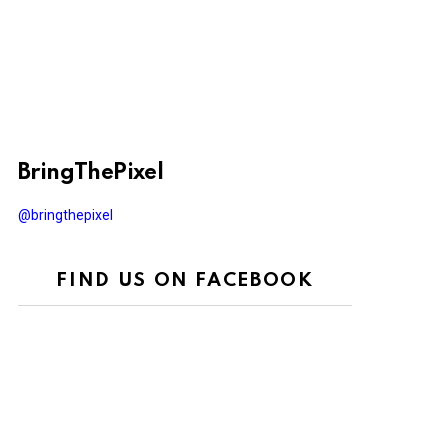
BringThePixel
@bringthepixel
FIND US ON FACEBOOK