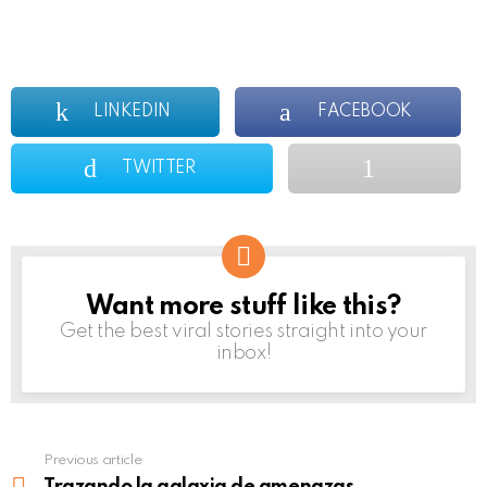
LINKEDIN
FACEBOOK
TWITTER
Want more stuff like this?
NEWSLETTER
Get the best viral stories straight into your
inbox!
Previous article
See
more
Trazando la galaxia de amenazas