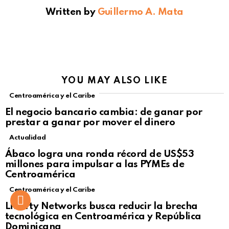
Written by
Guillermo A. Mata
YOU MAY ALSO LIKE
Centroamérica y el Caribe
El negocio bancario cambia: de ganar por
prestar a ganar por mover el dinero
Actualidad
Not Safe For Work
Ábaco logra una ronda récord de US$53
Click to view this post
millones para impulsar a las PYMEs de
Centroamérica
Centroamérica y el Caribe
Liberty Networks busca reducir la brecha
tecnológica en Centroamérica y República
Dominicana