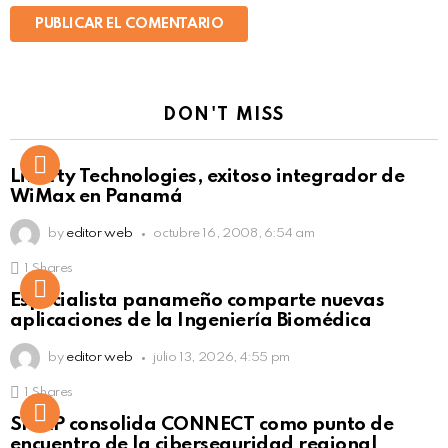
DON'T MISS
Liberty Technologies, exitoso integrador de
WiMax en Panamá
by
editor web
octubre 16, 2008, 6:54 am
1
Shares
Not Safe For Work
Especialista panameño comparte nuevas
Click to view this post
aplicaciones de la Ingeniería Biomédica
by
editor web
julio 13, 2026, 4:55 pm
1
Shares
Not Safe For Work
SISAP consolida CONNECT como punto de
Click to view this post
encuentro de la ciberseguridad regional