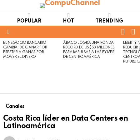
POPULAR
HOT
TRENDING
FOLL
S
US
Menu
EL NEGOCIO BANCARIO
ÁBACO LOGRA UNA RONDA
LIBERTY
LATEST
Not
Click
CAMBIA: DE GANAR POR
RÉCORD DE US$53 MILLONES
REDUCIR 
STORIES
to
Safe
PRESTAR A GANAR POR
PARA IMPULSAR A LAS PYMES
TECNOLÓ
view
MOVER EL DINERO
DE CENTROAMÉRICA
CENTROA
For
this
REPÚBLI
Work
post
Canales
Costa Rica líder en Data Centers en
Latinoamérica