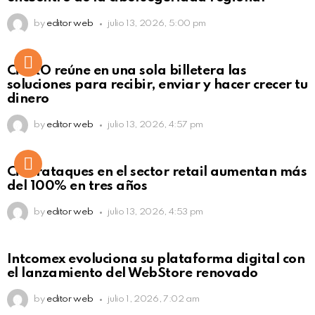
by
editor web
julio 13, 2026, 5:00 pm
Not Safe For Work
CiNKO reúne en una sola billetera las
Click to view this post
soluciones para recibir, enviar y hacer crecer tu
dinero
by
editor web
julio 13, 2026, 4:57 pm
Ciberataques en el sector retail aumentan más
del 100% en tres años
by
editor web
julio 13, 2026, 4:53 pm
Intcomex evoluciona su plataforma digital con
el lanzamiento del WebStore renovado
by
editor web
julio 1, 2026, 7:02 am