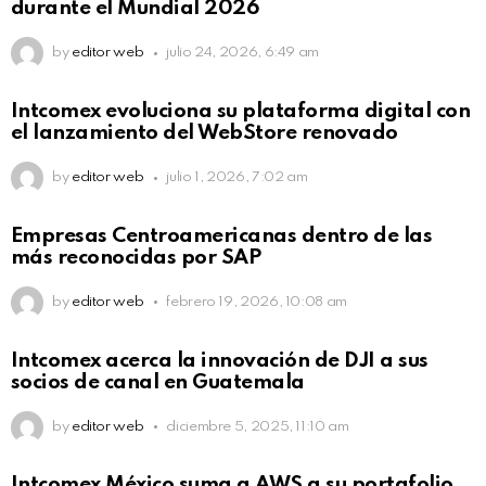
durante el Mundial 2026
by
editor web
julio 24, 2026, 6:49 am
Intcomex evoluciona su plataforma digital con
el lanzamiento del WebStore renovado
by
editor web
julio 1, 2026, 7:02 am
Empresas Centroamericanas dentro de las
más reconocidas por SAP
by
editor web
febrero 19, 2026, 10:08 am
Intcomex acerca la innovación de DJI a sus
socios de canal en Guatemala
by
editor web
diciembre 5, 2025, 11:10 am
Intcomex México suma a AWS a su portafolio