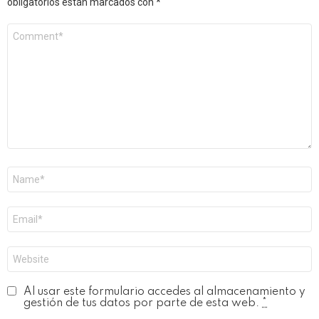
obligatorios están marcados con
*
Comentario
*
Nombre
*
Correo
electrónico
*
Web
Al usar este formulario accedes al almacenamiento y
gestión de tus datos por parte de esta web.
*