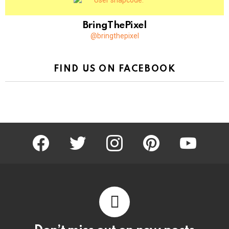
BringThePixel
@bringthepixel
FIND US ON FACEBOOK
facebook
twitter
instagram
pinterest
youtube