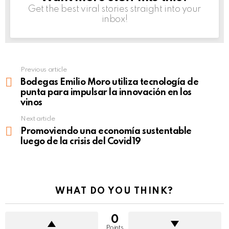
Get the best viral stories straight into your
inbox!
Previous article
See
more
Bodegas Emilio Moro utiliza tecnología de
punta para impulsar la innovación en los
vinos
Next article
Promoviendo una economía sustentable
luego de la crisis del Covid19
WHAT DO YOU THINK?
0
Points