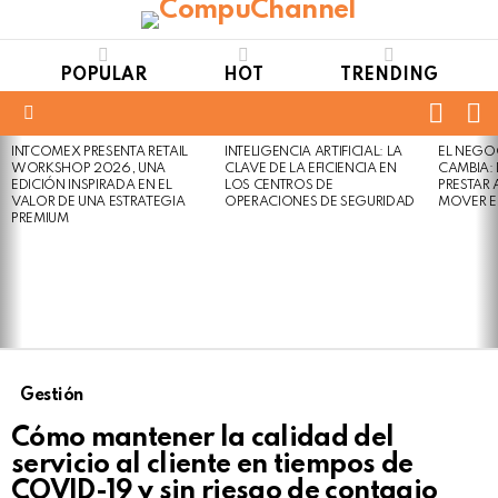
POPULAR
HOT
TRENDING
FOLL
S
US
Menu
INTCOMEX PRESENTA RETAIL
INTELIGENCIA ARTIFICIAL: LA
EL NEGO
LATEST
WORKSHOP 2026, UNA
CLAVE DE LA EFICIENCIA EN
CAMBIA:
STORIES
EDICIÓN INSPIRADA EN EL
LOS CENTROS DE
PRESTAR
VALOR DE UNA ESTRATEGIA
OPERACIONES DE SEGURIDAD
MOVER E
PREMIUM
Gestión
Cómo mantener la calidad del
servicio al cliente en tiempos de
COVID-19 y sin riesgo de contagio