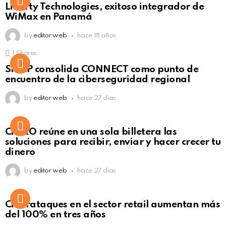
Liberty Technologies, exitoso integrador de
WiMax en Panamá
by
editor web
hace 18 años
1
Shares
Not Safe For Work
SISAP consolida CONNECT como punto de
Click to view this post
encuentro de la ciberseguridad regional
by
editor web
hace 27 días
Not Safe For Work
CiNKO reúne en una sola billetera las
Click to view this post
soluciones para recibir, enviar y hacer crecer tu
dinero
by
editor web
hace 27 días
Ciberataques en el sector retail aumentan más
del 100% en tres años