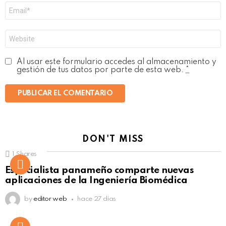
Correo
electrónico
*
Web
Al usar este formulario accedes al almacenamiento y
gestión de tus datos por parte de esta web.
*
DON'T MISS
1
Shares
Not Safe For Work
Especialista panameño comparte nuevas
Click to view this post
aplicaciones de la Ingeniería Biomédica
by
editor web
hace 27 días