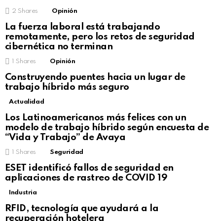
2
Shares
Opinión
La fuerza laboral está trabajando
remotamente, pero los retos de seguridad
cibernética no terminan
1
Shares
Opinión
Construyendo puentes hacia un lugar de
trabajo híbrido más seguro
Actualidad
Not Safe For Work
Los Latinoamericanos más felices con un
Click to view this post
modelo de trabajo híbrido según encuesta de
“Vida y Trabajo” de Avaya
1
Shares
Seguridad
ESET identificó fallos de seguridad en
aplicaciones de rastreo de COVID 19
Industria
RFID, tecnología que ayudará a la
recuperación hotelera