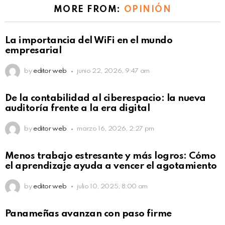
MORE FROM:
OPINIÓN
La importancia del WiFi en el mundo
empresarial
by
editor web
junio 22, 2026, 9:47 am
De la contabilidad al ciberespacio: la nueva
auditoría frente a la era digital
by
editor web
marzo 16, 2026, 2:27 pm
Menos trabajo estresante y más logros: Cómo
el aprendizaje ayuda a vencer el agotamiento
by
editor web
julio 10, 2025, 8:00 am
Panameñas avanzan con paso firme