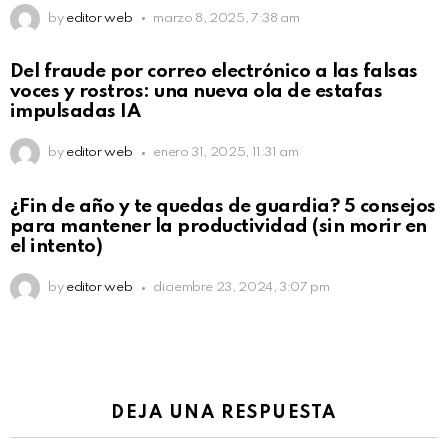
by
editor web
marzo 8, 2025, 7:38 am
Del fraude por correo electrónico a las falsas
voces y rostros: una nueva ola de estafas
impulsadas IA
by
editor web
enero 31, 2025, 11:31 am
¿Fin de año y te quedas de guardia? 5 consejos
para mantener la productividad (sin morir en
el intento)
by
editor web
diciembre 23, 2024, 3:07 pm
DEJA UNA RESPUESTA