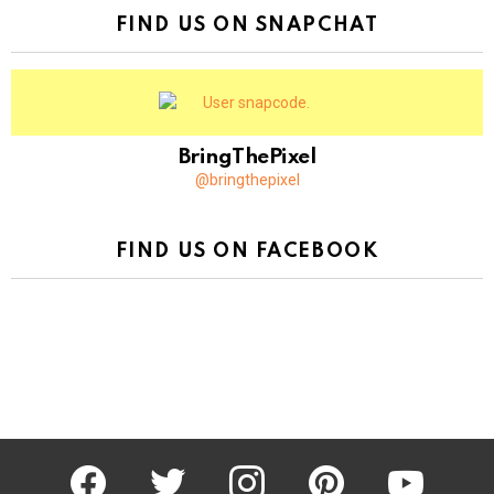
FIND US ON SNAPCHAT
BringThePixel
@bringthepixel
FIND US ON FACEBOOK
facebook
twitter
instagram
pinterest
youtube