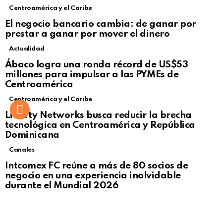
Centroamérica y el Caribe
El negocio bancario cambia: de ganar por
prestar a ganar por mover el dinero
Actualidad
Not Safe For Work
Ábaco logra una ronda récord de US$53
Click to view this post
millones para impulsar a las PYMEs de
Centroamérica
Centroamérica y el Caribe
Liberty Networks busca reducir la brecha
tecnológica en Centroamérica y República
Dominicana
Canales
Intcomex FC reúne a más de 80 socios de
negocio en una experiencia inolvidable
durante el Mundial 2026