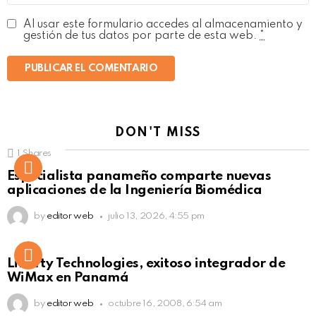
Al usar este formulario accedes al almacenamiento y
gestión de tus datos por parte de esta web.
*
DON'T MISS
1
Shares
Not Safe For Work
Especialista panameño comparte nuevas
Click to view this post
aplicaciones de la Ingeniería Biomédica
by
editor web
julio 13, 2026, 4:55 pm
Liberty Technologies, exitoso integrador de
WiMax en Panamá
by
editor web
octubre 16, 2008, 6:54 am