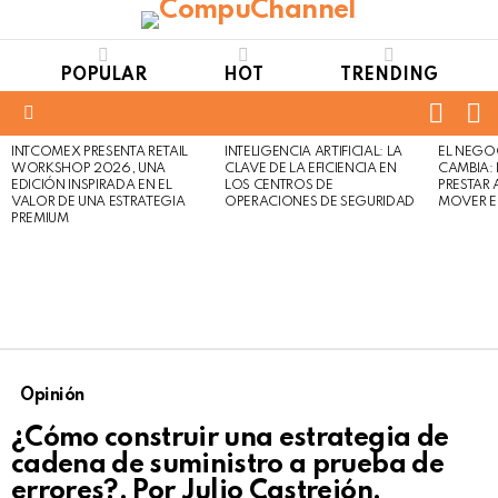
POPULAR
HOT
TRENDING
FOLL
S
US
Menu
INTCOMEX PRESENTA RETAIL
INTELIGENCIA ARTIFICIAL: LA
EL NEGO
LATEST
WORKSHOP 2026, UNA
CLAVE DE LA EFICIENCIA EN
CAMBIA:
STORIES
EDICIÓN INSPIRADA EN EL
LOS CENTROS DE
PRESTAR
VALOR DE UNA ESTRATEGIA
OPERACIONES DE SEGURIDAD
MOVER E
PREMIUM
Opinión
¿Cómo construir una estrategia de
cadena de suministro a prueba de
errores?. Por Julio Castrejón,