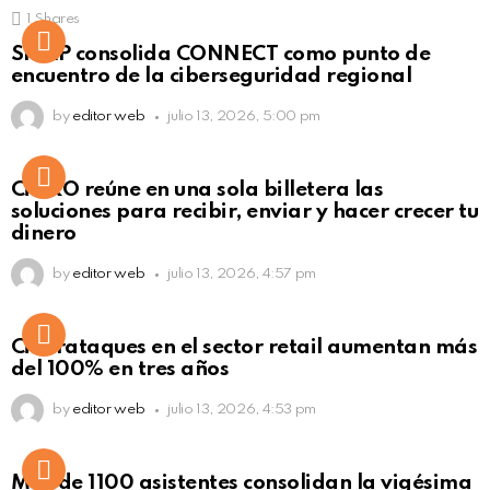
1
Shares
Not Safe For Work
SISAP consolida CONNECT como punto de
Click to view this post
encuentro de la ciberseguridad regional
by
editor web
julio 13, 2026, 5:00 pm
Not Safe For Work
CiNKO reúne en una sola billetera las
Click to view this post
soluciones para recibir, enviar y hacer crecer tu
dinero
by
editor web
julio 13, 2026, 4:57 pm
Ciberataques en el sector retail aumentan más
del 100% en tres años
by
editor web
julio 13, 2026, 4:53 pm
Más de 1100 asistentes consolidan la vigésima