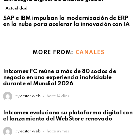
Actualidad
Not Safe For Work
SAP e IBM impulsan la modernización de ERP
Click to view this post
en la nube para acelerar la innovación con IA
MORE FROM:
CANALES
Intcomex FC reúne a más de 80 socios de
negocio en una experiencia inolvidable
durante el Mundial 2026
by
editor web
hace 14 días
Intcomex evoluciona su plataforma digital con
el lanzamiento del WebStore renovado
by
editor web
hace un mes