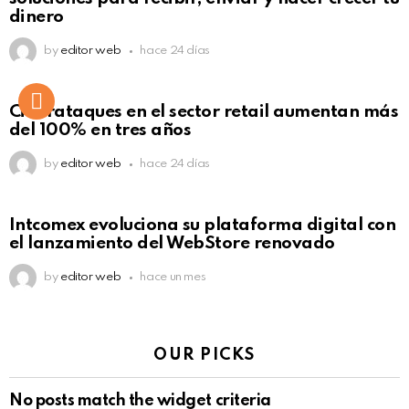
dinero
by
editor web
hace 24 días
Ciberataques en el sector retail aumentan más
del 100% en tres años
by
editor web
hace 24 días
Intcomex evoluciona su plataforma digital con
el lanzamiento del WebStore renovado
by
editor web
hace un mes
OUR PICKS
No posts match the widget criteria