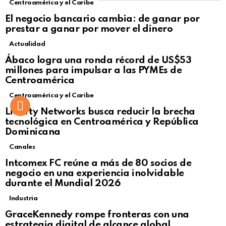
Centroamérica y el Caribe
El negocio bancario cambia: de ganar por
prestar a ganar por mover el dinero
Actualidad
Not Safe For Work
Ábaco logra una ronda récord de US$53
Click to view this post
millones para impulsar a las PYMEs de
Centroamérica
Centroamérica y el Caribe
Liberty Networks busca reducir la brecha
tecnológica en Centroamérica y República
Dominicana
Canales
Intcomex FC reúne a más de 80 socios de
negocio en una experiencia inolvidable
durante el Mundial 2026
Industria
GraceKennedy rompe fronteras con una
estrategia digital de alcance global