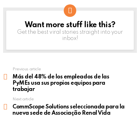
Want more stuff like this?
NEWSLETTER
Get the best viral stories straight into your
inbox!
Previous article
See
more
Más del 48% de los empleados de las
PyMEs usa sus propios equipos para
trabajar
Next article
CommScope Solutions seleccionada para la
nueva sede de Associação Renal Vida