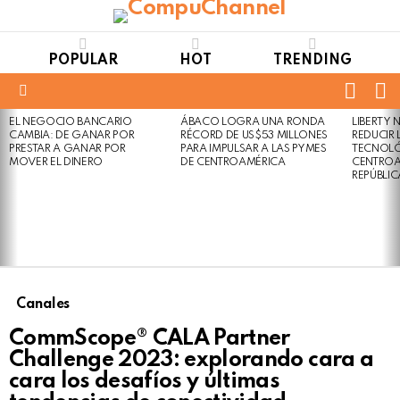
POPULAR
HOT
TRENDING
FOLL
S
US
Menu
EL NEGOCIO BANCARIO
ÁBACO LOGRA UNA RONDA
LIBERTY
LATEST
Not
Click
CAMBIA: DE GANAR POR
RÉCORD DE US$53 MILLONES
REDUCIR 
STORIES
to
Safe
PRESTAR A GANAR POR
PARA IMPULSAR A LAS PYMES
TECNOLÓ
view
MOVER EL DINERO
DE CENTROAMÉRICA
CENTROA
For
this
REPÚBLI
Work
post
Canales
CommScope® CALA Partner
Challenge 2023: explorando cara a
cara los desafíos y últimas