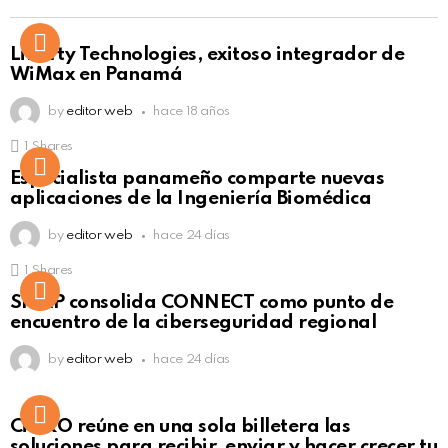
Liberty Technologies, exitoso integrador de
WiMax en Panamá
by
editor web
hace 18 años
1
Shares
Not Safe For Work
Especialista panameño comparte nuevas
Click to view this post
aplicaciones de la Ingeniería Biomédica
by
editor web
hace 24 días
1
Shares
Not Safe For Work
SISAP consolida CONNECT como punto de
Click to view this post
encuentro de la ciberseguridad regional
by
editor web
hace 24 días
Not Safe For Work
CiNKO reúne en una sola billetera las
Click to view this post
soluciones para recibir, enviar y hacer crecer tu