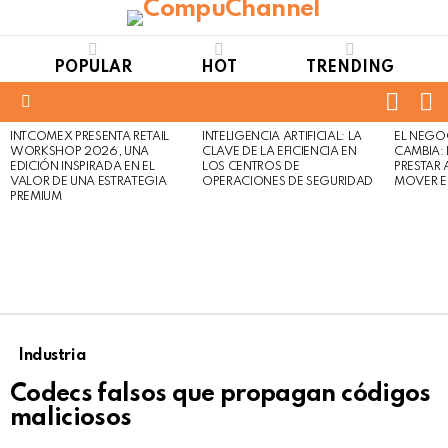
POPULAR
HOT
TRENDING
FOLL
S
US
Menu
INTCOMEX PRESENTA RETAIL
INTELIGENCIA ARTIFICIAL: LA
EL NEGO
LATEST
WORKSHOP 2026, UNA
CLAVE DE LA EFICIENCIA EN
CAMBIA:
STORIES
EDICIÓN INSPIRADA EN EL
LOS CENTROS DE
PRESTAR
VALOR DE UNA ESTRATEGIA
OPERACIONES DE SEGURIDAD
MOVER E
PREMIUM
Industria
Codecs falsos que propagan códigos
maliciosos