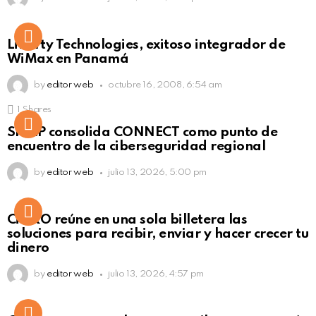
Liberty Technologies, exitoso integrador de
WiMax en Panamá
by
editor web
octubre 16, 2008, 6:54 am
1
Shares
Not Safe For Work
SISAP consolida CONNECT como punto de
Click to view this post
encuentro de la ciberseguridad regional
by
editor web
julio 13, 2026, 5:00 pm
Not Safe For Work
CiNKO reúne en una sola billetera las
Click to view this post
soluciones para recibir, enviar y hacer crecer tu
dinero
by
editor web
julio 13, 2026, 4:57 pm