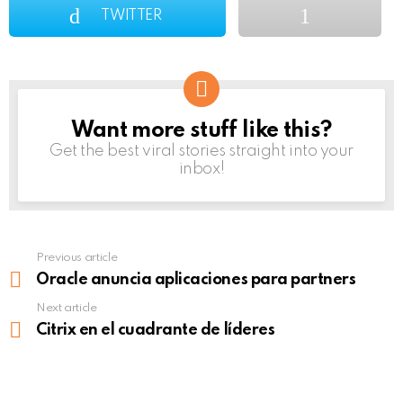
TWITTER
Want more stuff like this?
NEWSLETTER
Get the best viral stories straight into your
inbox!
Previous article
See
more
Oracle anuncia aplicaciones para partners
Next article
Citrix en el cuadrante de líderes