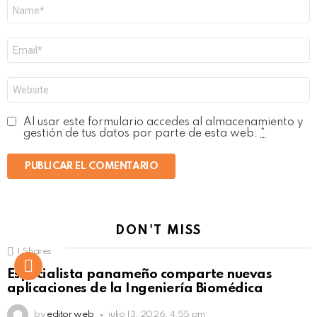
Nombre
*
Correo
electrónico
*
Web
Al usar este formulario accedes al almacenamiento y
gestión de tus datos por parte de esta web.
*
DON'T MISS
1
Shares
Not Safe For Work
Especialista panameño comparte nuevas
Click to view this post
aplicaciones de la Ingeniería Biomédica
by
editor web
julio 13, 2026, 4:55 pm