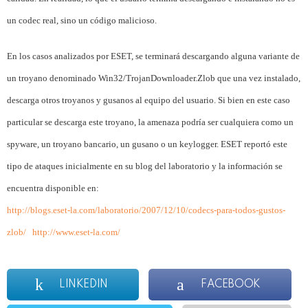
un codec real, sino un código malicioso.
En los casos analizados por ESET, se terminará descargando alguna variante de
un troyano denominado Win32/TrojanDownloader.Zlob que una vez instalado,
descarga otros troyanos y gusanos al equipo del usuario. Si bien en este caso
particular se descarga este troyano, la amenaza podría ser cualquiera como un
spyware, un troyano bancario, un gusano o un keylogger.
ESET reportó este
tipo de ataques inicialmente en su blog del laboratorio y la información se
encuentra disponible en:
http://blogs.eset-la.com/laboratorio/2007/12/10/codecs-para-todos-gustos-
zlob/
http://www.eset-la.com/
LINKEDIN
FACEBOOK