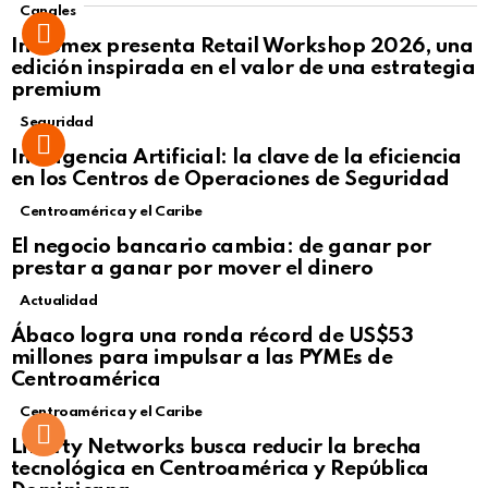
Canales
Intcomex presenta Retail Workshop 2026, una
edición inspirada en el valor de una estrategia
premium
Seguridad
Inteligencia Artificial: la clave de la eficiencia
en los Centros de Operaciones de Seguridad
Centroamérica y el Caribe
El negocio bancario cambia: de ganar por
prestar a ganar por mover el dinero
Actualidad
Not Safe For Work
Ábaco logra una ronda récord de US$53
Click to view this post
millones para impulsar a las PYMEs de
Centroamérica
Centroamérica y el Caribe
Liberty Networks busca reducir la brecha
tecnológica en Centroamérica y República