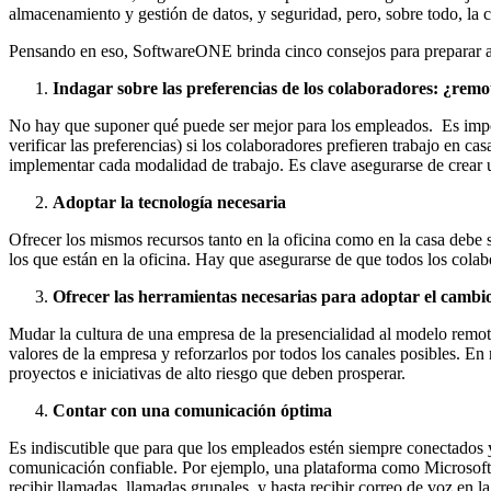
almacenamiento y gestión de datos, y seguridad, pero, sobre todo, la 
Pensando en eso, SoftwareONE brinda cinco consejos para preparar a l
Indagar sobre las preferencias de los colaboradores: ¿remot
No hay que suponer qué puede ser mejor para los empleados. Es import
verificar las preferencias) si los colaboradores prefieren trabajo en c
implementar cada modalidad de trabajo. Es clave asegurarse de crear u
Adoptar la tecnología necesaria
Ofrecer los mismos recursos tanto en la oficina como en la casa debe s
los que están en la oficina. Hay que asegurarse de que todos los colab
Ofrecer las herramientas necesarias para adoptar el cambi
Mudar la cultura de una empresa de la presencialidad al modelo remoto
valores de la empresa y reforzarlos por todos los canales posibles. E
proyectos e iniciativas de alto riesgo que deben prosperar.
Contar con una comunicación óptima
Es indiscutible que para que los empleados estén siempre conectados 
comunicación confiable. Por ejemplo, una plataforma como Microsoft 
recibir llamadas, llamadas grupales, y hasta recibir correo de voz en l