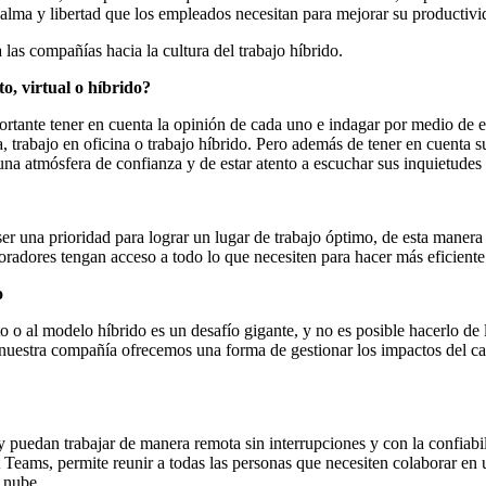
calma y libertad que los empleados necesitan para mejorar su productivi
as compañías hacia la cultura del trabajo híbrido.
o, virtual o híbrido?
ante tener en cuenta la opinión de cada uno e indagar por medio de en
asa, trabajo en oficina o trabajo híbrido. Pero además de tener en cuenta
na atmósfera de confianza y de estar atento a escuchar sus inquietudes
er una prioridad para lograr un lugar de trabajo óptimo, de esta manera s
oradores tengan acceso a todo lo que necesiten para hacer más eficiente 
o
 o al modelo híbrido es un desafío gigante, y no es posible hacerlo de
n nuestra compañía ofrecemos una forma de gestionar los impactos del c
y puedan trabajar de manera remota sin interrupciones y con la confiab
Teams, permite reunir a todas las personas que necesiten colaborar en 
a nube.