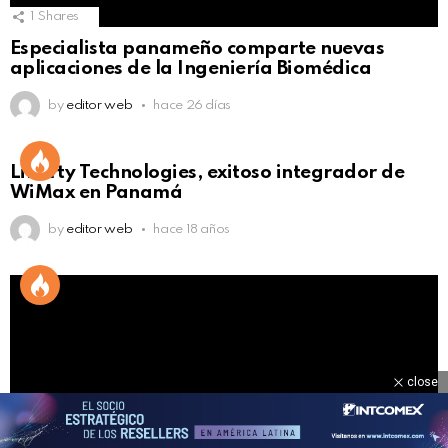
1
Shares
Especialista panameño comparte nuevas
aplicaciones de la Ingeniería Biomédica
by
editor web
hace 26 días
Liberty Technologies, exitoso integrador de
WiMax en Panamá
by
editor web
hace 18 años
close