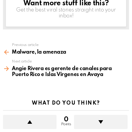
Want more stuff like this?
NEWSLETTER
Get the best viral stories straight into your
inbox!
Previous article
See
more
Malware, la amenaza
Next article
Angie Rivera es gerente de canales para
Puerto Rico e Islas Vírgenes en Avaya
WHAT DO YOU THINK?
0
Points