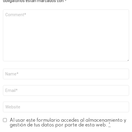
obligatorios están marcados con
*
Comentario
*
Nombre
*
Correo
electrónico
*
Web
Al usar este formulario accedes al almacenamiento y
gestión de tus datos por parte de esta web.
*