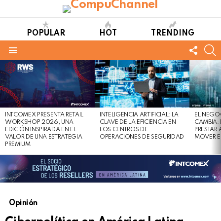
POPULAR
HOT
TRENDING
FOLL
S
US
Menu
LATEST
STORIES
INTCOMEX PRESENTA RETAIL
INTELIGENCIA ARTIFICIAL: LA
EL NEGO
WORKSHOP 2026, UNA
CLAVE DE LA EFICIENCIA EN
CAMBIA:
EDICIÓN INSPIRADA EN EL
LOS CENTROS DE
PRESTAR
VALOR DE UNA ESTRATEGIA
OPERACIONES DE SEGURIDAD
MOVER E
PREMIUM
Opinión