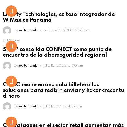
Liberty Technologies, exitoso integrador de
WiMax en Panamá
by
editor web
octubre 16, 2008, 6:54 am
1
Shares
Not Safe For Work
SISAP consolida CONNECT como punto de
Click to view this post
encuentro de la ciberseguridad regional
by
editor web
julio 13, 2026, 5:00 pm
Not Safe For Work
CiNKO reúne en una sola billetera las
Click to view this post
soluciones para recibir, enviar y hacer crecer tu
dinero
by
editor web
julio 13, 2026, 4:57 pm
Ciberataques en el sector retail aumentan más