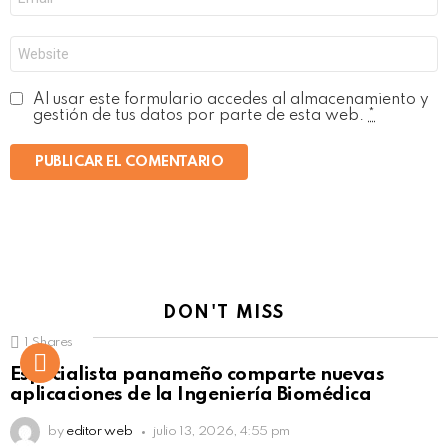
electrónico
*
Web
Al usar este formulario accedes al almacenamiento y
gestión de tus datos por parte de esta web.
*
DON'T MISS
1
Shares
Not Safe For Work
Especialista panameño comparte nuevas
Click to view this post
aplicaciones de la Ingeniería Biomédica
by
editor web
julio 13, 2026, 4:55 pm