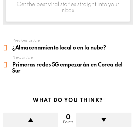
Get the best viral stories straight into your
inbox!
Previous article
See
more
¿Almacenamiento local o en la nube?
Next article
Primeras redes 5G empezarán en Corea del
Sur
WHAT DO YOU THINK?
0
Points