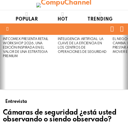
POPULAR
HOT
TRENDING
FOLL
S
US
Menu
INTCOMEX PRESENTA RETAIL
INTELIGENCIA ARTIFICIAL: LA
EL NEGO
LATEST
WORKSHOP 2026, UNA
CLAVE DE LA EFICIENCIA EN
CAMBIA:
STORIES
EDICIÓN INSPIRADA EN EL
LOS CENTROS DE
PRESTAR
VALOR DE UNA ESTRATEGIA
OPERACIONES DE SEGURIDAD
MOVER E
PREMIUM
Entrevista
Cámaras de seguridad ¿está usted
observando o siendo observado?