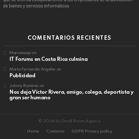
de bienes y servicios informáticos.
COMENTARIOS RECIENTES
Marsvinzep
on
IT Forums en Costa Rica culmina
María Fernanda Angeles
on
Publicidad
Johnny Ramirez
on
Nos deja Victor Rivera, amigo, colega, deportista y
gran ser humano
© 2026 by Small Room Agency
Home
Contacto
GDPR Privacy policy