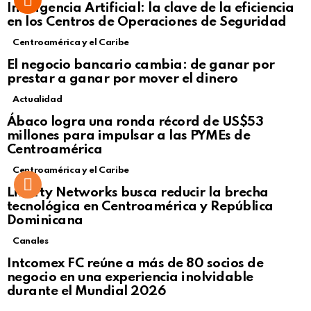
Inteligencia Artificial: la clave de la eficiencia
en los Centros de Operaciones de Seguridad
Centroamérica y el Caribe
El negocio bancario cambia: de ganar por
prestar a ganar por mover el dinero
Actualidad
Not Safe For Work
Ábaco logra una ronda récord de US$53
Click to view this post
millones para impulsar a las PYMEs de
Centroamérica
Centroamérica y el Caribe
Liberty Networks busca reducir la brecha
tecnológica en Centroamérica y República
Dominicana
Canales
Intcomex FC reúne a más de 80 socios de
negocio en una experiencia inolvidable
durante el Mundial 2026