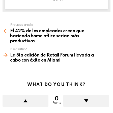
inbox!
Previous article
See
more
El 42% de los empleados creen que
haciendo home office serían más
productivos
Next article
La 5ta edición de Retail Forum llevada a
cabo con éxito en Miami
WHAT DO YOU THINK?
0
Points