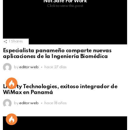
Not Safe For Work
Click to view this post
1
Shares
Especialista panameño comparte nuevas
aplicaciones de la Ingeniería Biomédica
by
editor web
hace 27 días
Liberty Technologies, exitoso integrador de
WiMax en Panamá
by
editor web
hace 18 años