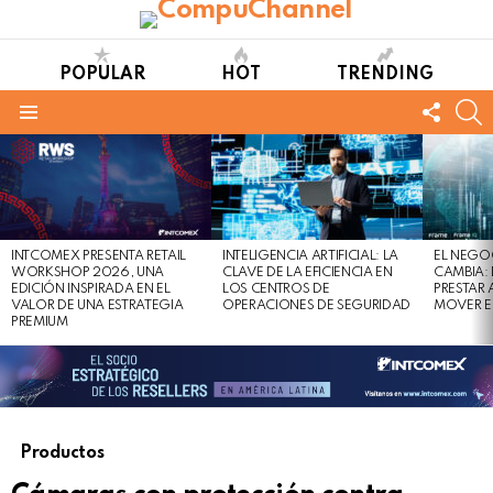
POPULAR
HOT
TRENDING
FOLL
S
US
Menu
LATEST
STORIES
INTCOMEX PRESENTA RETAIL
INTELIGENCIA ARTIFICIAL: LA
EL NEGO
WORKSHOP 2026, UNA
CLAVE DE LA EFICIENCIA EN
CAMBIA:
EDICIÓN INSPIRADA EN EL
LOS CENTROS DE
PRESTAR
VALOR DE UNA ESTRATEGIA
OPERACIONES DE SEGURIDAD
MOVER E
PREMIUM
Productos