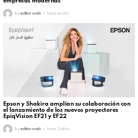
empresas modernas
by
editor web
hace un año
Epson y Shakira amplían su colaboración con
el lanzamiento de los nuevos proyectores
EpiqVision EF21 y EF22
by
editor web
hace 2 años