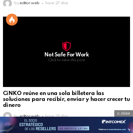
by
editor web
hace 27 días
Not Safe For Work
Click to view this post
CiNKO reúne en una sola billetera las
soluciones para recibir, enviar y hacer crecer tu
dinero
close
by
editor web
hace 27 días