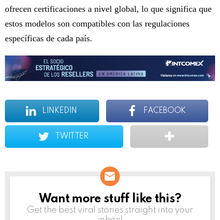
ofrecen certificaciones a nivel global, lo que significa que
estos modelos son compatibles con las regulaciones
específicas de cada país.
LINKEDIN
FACEBOOK
TWITTER
Want more stuff like this?
NEWSLETTER
Get the best viral stories straight into your