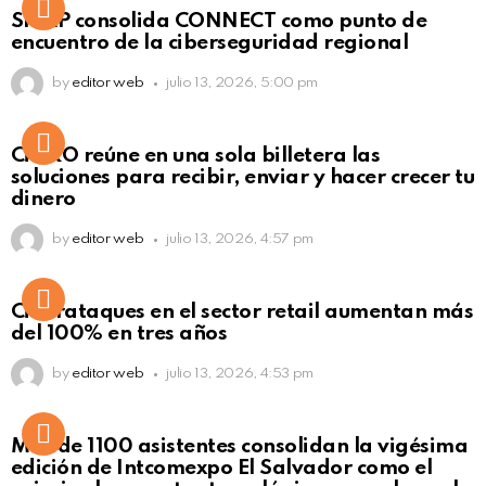
Not Safe For Work
SISAP consolida CONNECT como punto de
Click to view this post
encuentro de la ciberseguridad regional
by
editor web
julio 13, 2026, 5:00 pm
Not Safe For Work
CiNKO reúne en una sola billetera las
Click to view this post
soluciones para recibir, enviar y hacer crecer tu
dinero
by
editor web
julio 13, 2026, 4:57 pm
Ciberataques en el sector retail aumentan más
del 100% en tres años
by
editor web
julio 13, 2026, 4:53 pm
Más de 1100 asistentes consolidan la vigésima
edición de Intcomexpo El Salvador como el