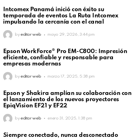
Intcomex Panamá inició con éxito su
temporada de eventos La Ruta Intcomex
impulsando la cercanía con el canal
by
editor web
mayo 29, 2026, 3:44 pm
Epson WorkForce® Pro EM-C800: Impresión
eficiente, confiable y responsable para
empresas modernas
by
editor web
marzo 17, 2025, 5:38 pm
Epson y Shakira amplían su colaboración con
el lanzamiento de los nuevos proyectores
EpiqVision EF21 y EF22
by
editor web
enero 31, 2025, 1:38 pm
Siempre conectado, nunca desconectado