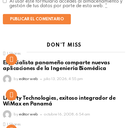
Al usar este formulario accedes al almacenamiento y
gestión de tus datos por parte de esta web.
*
DON'T MISS
1
Shares
Not Safe For Work
Especialista panameño comparte nuevas
Click to view this post
aplicaciones de la Ingeniería Biomédica
by
editor web
julio 13, 2026, 4:55 pm
Liberty Technologies, exitoso integrador de
WiMax en Panamá
by
editor web
octubre 16, 2008, 6:54 am
1
Shares