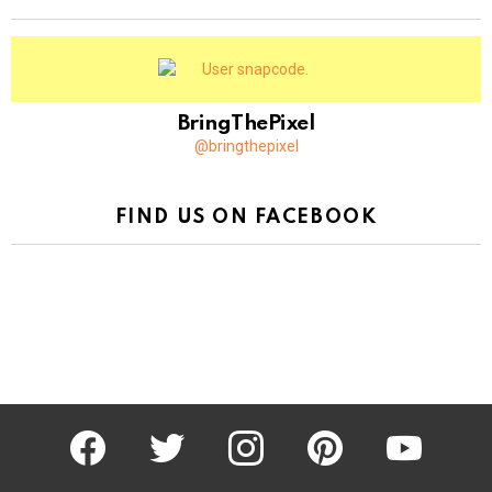
BringThePixel
@bringthepixel
FIND US ON FACEBOOK
facebook
twitter
instagram
pinterest
youtube