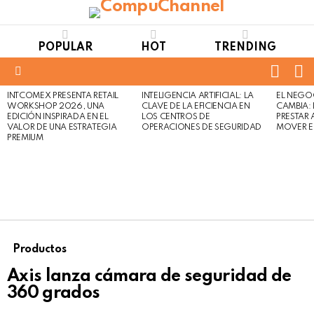
POPULAR
HOT
TRENDING
FOLL
S
US
Menu
INTCOMEX PRESENTA RETAIL
INTELIGENCIA ARTIFICIAL: LA
EL NEGO
LATEST
WORKSHOP 2026, UNA
CLAVE DE LA EFICIENCIA EN
CAMBIA:
STORIES
EDICIÓN INSPIRADA EN EL
LOS CENTROS DE
PRESTAR
VALOR DE UNA ESTRATEGIA
OPERACIONES DE SEGURIDAD
MOVER E
PREMIUM
Productos
Axis lanza cámara de seguridad de
360 grados