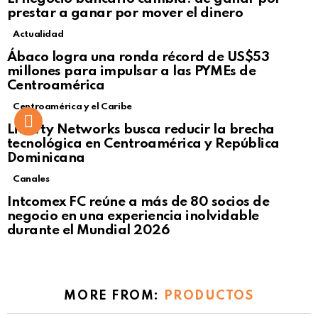
prestar a ganar por mover el dinero
Actualidad
Not Safe For Work
Ábaco logra una ronda récord de US$53
Click to view this post
millones para impulsar a las PYMEs de
Centroamérica
Centroamérica y el Caribe
Liberty Networks busca reducir la brecha
tecnológica en Centroamérica y República
Dominicana
Canales
Intcomex FC reúne a más de 80 socios de
negocio en una experiencia inolvidable
durante el Mundial 2026
MORE FROM:
PRODUCTOS