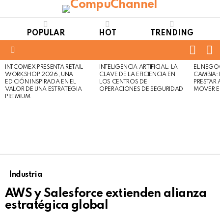
POPULAR
HOT
TRENDING
FOLL
S
US
Menu
INTCOMEX PRESENTA RETAIL
INTELIGENCIA ARTIFICIAL: LA
EL NEGO
LATEST
WORKSHOP 2026, UNA
CLAVE DE LA EFICIENCIA EN
CAMBIA:
STORIES
EDICIÓN INSPIRADA EN EL
LOS CENTROS DE
PRESTAR
VALOR DE UNA ESTRATEGIA
OPERACIONES DE SEGURIDAD
MOVER E
PREMIUM
Industria
AWS y Salesforce extienden alianza
estratégica global