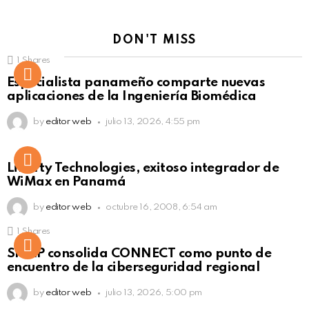
DON'T MISS
1
Shares
Not Safe For Work
Especialista panameño comparte nuevas
Click to view this post
aplicaciones de la Ingeniería Biomédica
by
editor web
julio 13, 2026, 4:55 pm
Liberty Technologies, exitoso integrador de
WiMax en Panamá
by
editor web
octubre 16, 2008, 6:54 am
1
Shares
Not Safe For Work
SISAP consolida CONNECT como punto de
Click to view this post
encuentro de la ciberseguridad regional
by
editor web
julio 13, 2026, 5:00 pm