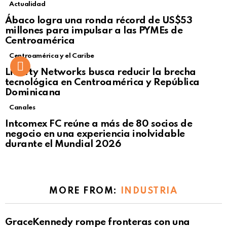
Actualidad
Not Safe For Work
Ábaco logra una ronda récord de US$53
Click to view this post
millones para impulsar a las PYMEs de
Centroamérica
Centroamérica y el Caribe
Liberty Networks busca reducir la brecha
tecnológica en Centroamérica y República
Dominicana
Canales
Intcomex FC reúne a más de 80 socios de
negocio en una experiencia inolvidable
durante el Mundial 2026
MORE FROM:
INDUSTRIA
GraceKennedy rompe fronteras con una