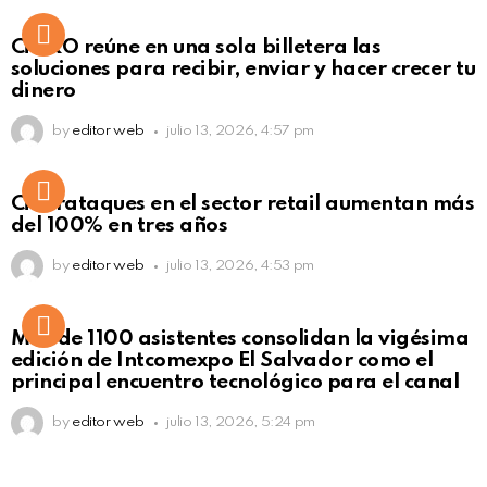
Not Safe For Work
CiNKO reúne en una sola billetera las
Click to view this post
soluciones para recibir, enviar y hacer crecer tu
dinero
by
editor web
julio 13, 2026, 4:57 pm
Ciberataques en el sector retail aumentan más
del 100% en tres años
by
editor web
julio 13, 2026, 4:53 pm
Más de 1100 asistentes consolidan la vigésima
edición de Intcomexpo El Salvador como el
principal encuentro tecnológico para el canal
by
editor web
julio 13, 2026, 5:24 pm