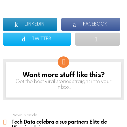
LINKEDIN
FACEBOOK
TWITTER
Want more stuff like this?
NEWSLETTER
Get the best viral stories straight into your
inbox!
Previous article
See
more
Tech Data celebra a sus partners Elite de