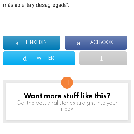
más abierta y desagregada”.
LINKEDIN
FACEBOOK
TWITTER
Want more stuff like this?
NEWSLETTER
Get the best viral stories straight into your
inbox!