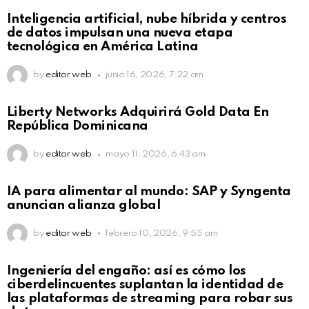
Not Safe For Work
Inteligencia artificial, nube híbrida y centros
Click to view this post
de datos impulsan una nueva etapa
tecnológica en América Latina
by
editor web
junio 16, 2026, 7:22 am
Not Safe For Work
Liberty Networks Adquirirá Gold Data En
Click to view this post
República Dominicana
by
editor web
mayo 11, 2026, 6:43 am
Not Safe For Work
IA para alimentar al mundo: SAP y Syngenta
Click to view this post
anuncian alianza global
by
editor web
febrero 10, 2026, 9:55 am
Not Safe For Work
Ingeniería del engaño: así es cómo los
Click to view this post
ciberdelincuentes suplantan la identidad de
las plataformas de streaming para robar sus