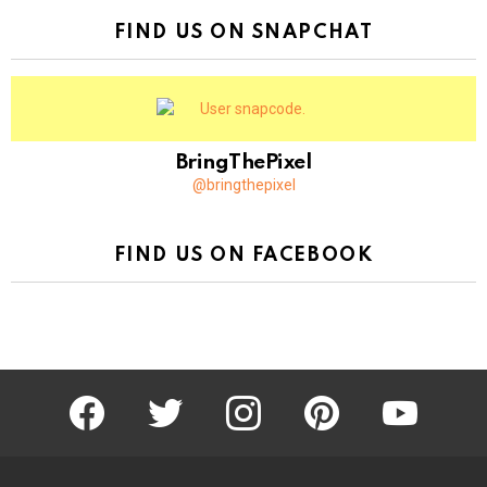
FIND US ON SNAPCHAT
BringThePixel
@bringthepixel
FIND US ON FACEBOOK
facebook
twitter
instagram
pinterest
youtube