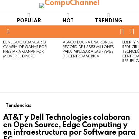
POPULAR
HOT
TRENDING
FOLL
S
US
Menu
EL NEGOCIO BANCARIO
ÁBACO LOGRA UNA RONDA
LIBERTY
LATEST
Not
Click
CAMBIA: DE GANAR POR
RÉCORD DE US$53 MILLONES
REDUCIR 
STORIES
to
Safe
PRESTAR A GANAR POR
PARA IMPULSAR A LAS PYMES
TECNOLÓ
view
MOVER EL DINERO
DE CENTROAMÉRICA
CENTROA
For
this
REPÚBLI
Work
post
Tendencias
AT&T y Dell Technologies colaboran
en Open Source, Edge Computing y
en infraestructura por Software para