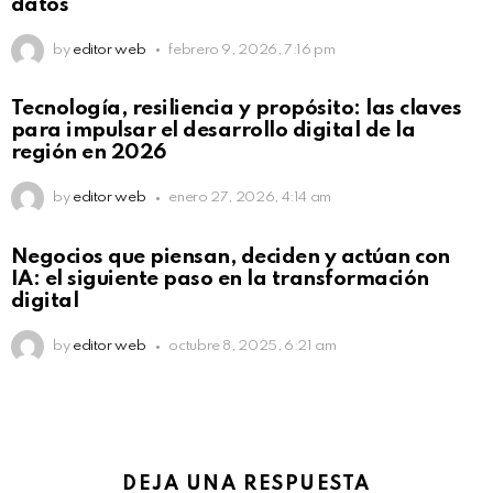
datos
by
editor web
febrero 9, 2026, 7:16 pm
Not Safe For Work
Tecnología, resiliencia y propósito: las claves
Click to view this post
para impulsar el desarrollo digital de la
región en 2026
by
editor web
enero 27, 2026, 4:14 am
Not Safe For Work
Negocios que piensan, deciden y actúan con
Click to view this post
IA: el siguiente paso en la transformación
digital
by
editor web
octubre 8, 2025, 6:21 am
DEJA UNA RESPUESTA