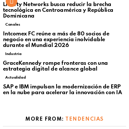
Liberty Networks busca reducir la brecha
tecnológica en Centroamérica y República
Dominicana
Canales
Intcomex FC reúne a más de 80 socios de
negocio en una experiencia inolvidable
durante el Mundial 2026
Industria
GraceKennedy rompe fronteras con una
estrategia digital de alcance global
Actualidad
Not Safe For Work
SAP e IBM impulsan la modernización de ERP
Click to view this post
en la nube para acelerar la innovación con IA
MORE FROM:
TENDENCIAS