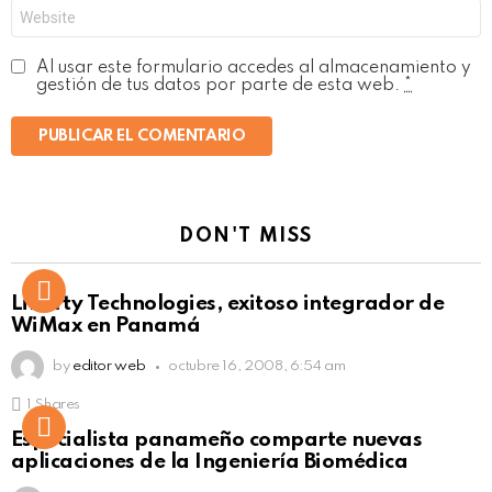
Web
Al usar este formulario accedes al almacenamiento y
gestión de tus datos por parte de esta web.
*
DON'T MISS
Liberty Technologies, exitoso integrador de
WiMax en Panamá
by
editor web
octubre 16, 2008, 6:54 am
1
Shares
Not Safe For Work
Especialista panameño comparte nuevas
Click to view this post
aplicaciones de la Ingeniería Biomédica