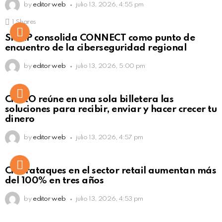
by
editor web
julio 13, 2026, 4:55 pm
1
Shares
Not Safe For Work
SISAP consolida CONNECT como punto de
Click to view this post
encuentro de la ciberseguridad regional
by
editor web
julio 13, 2026, 5:00 pm
Not Safe For Work
CiNKO reúne en una sola billetera las
Click to view this post
soluciones para recibir, enviar y hacer crecer tu
dinero
by
editor web
julio 13, 2026, 4:57 pm
Ciberataques en el sector retail aumentan más
del 100% en tres años
by
editor web
julio 13, 2026, 4:53 pm