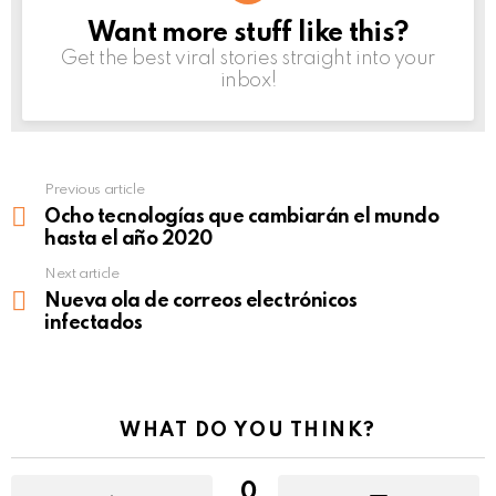
Want more stuff like this?
NEWSLETTER
Get the best viral stories straight into your
inbox!
Previous article
See
more
Ocho tecnologías que cambiarán el mundo
hasta el año 2020
Next article
Nueva ola de correos electrónicos
infectados
WHAT DO YOU THINK?
0