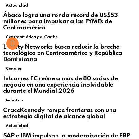
Actualidad
Not Safe For Work
Ábaco logra una ronda récord de US$53
Click to view this post
millones para impulsar a las PYMEs de
Centroamérica
Centroamérica y el Caribe
Liberty Networks busca reducir la brecha
tecnológica en Centroamérica y República
Dominicana
Canales
Intcomex FC reúne a más de 80 socios de
negocio en una experiencia inolvidable
durante el Mundial 2026
Industria
GraceKennedy rompe fronteras con una
estrategia digital de alcance global
Actualidad
Not Safe For Work
SAP e IBM impulsan la modernización de ERP
Click to view this post