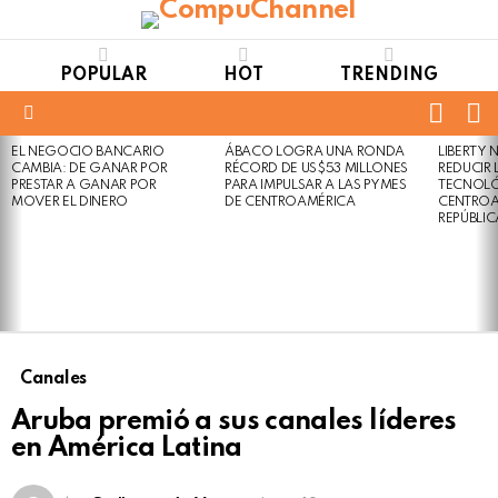
POPULAR
HOT
TRENDING
FOLL
S
US
Menu
EL NEGOCIO BANCARIO
ÁBACO LOGRA UNA RONDA
LIBERTY
LATEST
Not
Click
CAMBIA: DE GANAR POR
RÉCORD DE US$53 MILLONES
REDUCIR 
STORIES
to
Safe
PRESTAR A GANAR POR
PARA IMPULSAR A LAS PYMES
TECNOLÓ
view
MOVER EL DINERO
DE CENTROAMÉRICA
CENTROA
For
this
REPÚBLI
Work
post
Canales
Aruba premió a sus canales líderes
en América Latina