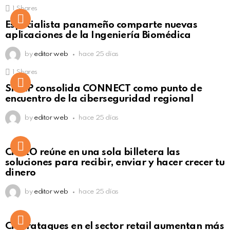
1
Shares
Not Safe For Work
Especialista panameño comparte nuevas
Click to view this post
aplicaciones de la Ingeniería Biomédica
by
editor web
hace 25 días
1
Shares
Not Safe For Work
SISAP consolida CONNECT como punto de
Click to view this post
encuentro de la ciberseguridad regional
by
editor web
hace 25 días
Not Safe For Work
CiNKO reúne en una sola billetera las
Click to view this post
soluciones para recibir, enviar y hacer crecer tu
dinero
by
editor web
hace 25 días
Ciberataques en el sector retail aumentan más