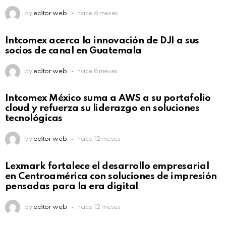
by
editor web
hace 6 meses
Intcomex acerca la innovación de DJI a sus
socios de canal en Guatemala
by
editor web
hace 8 meses
Intcomex México suma a AWS a su portafolio
cloud y refuerza su liderazgo en soluciones
tecnológicas
by
editor web
hace 12 meses
Lexmark fortalece el desarrollo empresarial
en Centroamérica con soluciones de impresión
pensadas para la era digital
by
editor web
hace 12 meses